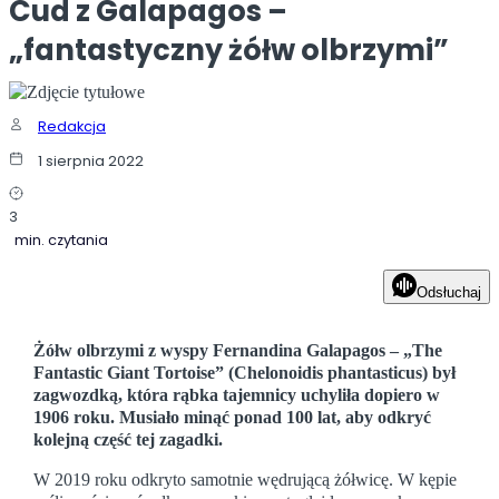
Cud z Galapagos –
„fantastyczny żółw olbrzymi”
Redakcja
1 sierpnia 2022
3
min. czytania
Odsłuchaj
Żółw olbrzymi z wyspy Fernandina Galapagos – „The
Fantastic Giant Tortoise” (Chelonoidis phantasticus) był
zagwozdką, która rąbka tajemnicy uchyliła dopiero w
1906 roku. Musiało minąć ponad 100 lat, aby odkryć
kolejną część tej zagadki.
W 2019 roku odkryto samotnie wędrującą żółwicę. W kępie