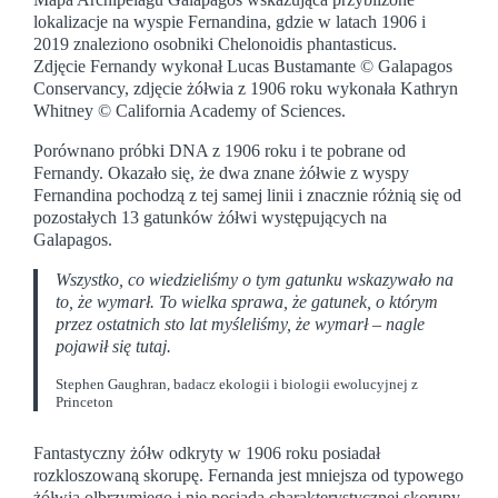
lokalizacje na wyspie Fernandina, gdzie w latach 1906 i
2019 znaleziono osobniki Chelonoidis phantasticus.
Zdjęcie Fernandy wykonał Lucas Bustamante © Galapagos
Conservancy, zdjęcie żółwia z 1906 roku wykonała Kathryn
Whitney © California Academy of Sciences.
Porównano próbki DNA z 1906 roku i te pobrane od
Fernandy. Okazało się, że dwa znane żółwie z wyspy
Fernandina pochodzą z tej samej linii i znacznie różnią się od
pozostałych 13 gatunków żółwi występujących na
Galapagos.
Wszystko, co wiedzieliśmy o tym gatunku wskazywało na
to, że wymarł. To wielka sprawa, że gatunek, o którym
przez ostatnich sto lat myśleliśmy, że wymarł – nagle
pojawił się tutaj.
Stephen Gaughran, badacz ekologii i biologii ewolucyjnej z
Princeton
Fantastyczny żółw odkryty w 1906 roku posiadał
rozkloszowaną skorupę. Fernanda jest mniejsza od typowego
żółwia olbrzymiego i nie posiada charakterystycznej skorupy,