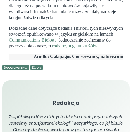
dlatego też na początku u naukowców pojawiły się
wątpliwości. Jednakże badania je rozwiały i dały nadzieję na
kolejne żółwie odkrycia.
Dokładne dane dotyczące badania i historii tych niezwykłych
stworzeń opublikowano w języku angielskim na łamach
Communications Biology
. Jednocześnie zachęcamy do
przeczytania o naszym
rod
z
imym gatunku żółwi.
Źródło: Galápagos Conservancy, nature.com
ŚRODOWISKO
ŻÓŁW
Redakcja
Zespół ekspertów z różnych dziedzin nauk przyrodniczych.
Jesteśmy entuzjastami ekologii i wszystkiego, co jej bliskie.
Chcemy dzielić się wiedzą oraz postrzeganiem świata