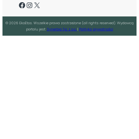
Facebook
Instagram
X
©
2026
EkoEtos. Wszelkie prawa zastrzeżone (all rights reserved). Wydawcą
portalu jest:
Synerbia Sp. z o.o.
|
Polityka prywatności