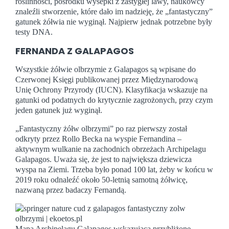
roślinności, pośrodku wysepki z zastygłej lawy, naukowcy
znaleźli stworzenie, które dało im nadzieję, że „fantastyczny”
gatunek żółwia nie wyginął. Najpierw jednak potrzebne były
testy DNA.
FERNANDA Z GALAPAGOS
Wszystkie żółwie olbrzymie z Galapagos są wpisane do
Czerwonej Księgi publikowanej przez Międzynarodową
Unię Ochrony Przyrody (IUCN). Klasyfikacja wskazuje na
gatunki od podatnych do krytycznie zagrożonych, przy czym
jeden gatunek już wyginął.
„Fantastyczny żółw olbrzymi” po raz pierwszy został
odkryty przez Rollo Becka na wyspie Fernandina –
aktywnym wulkanie na zachodnich obrzeżach Archipelagu
Galapagos. Uważa się, że jest to największa dziewicza
wyspa na Ziemi. Trzeba było ponad 100 lat, żeby w końcu w
2019 roku odnaleźć około 50-letnią samotną żółwicę,
nazwaną przez badaczy Fernandą.
Mapa Archipelagu Galapagos wskazująca przybliżone