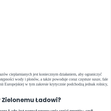
 gazów cieplarnianych jest koniecznym działaniem, aby ograniczyć
ostępności wody i plonów, a także powoduje coraz częstsze susze, fale
ii Europejskiej w tym zakresie krytycznie podchodzą jednak rolnicy,
iw Zielonemu Ładowi?
nego Ładu jest pomysł ugorowania części gruntów, czyli