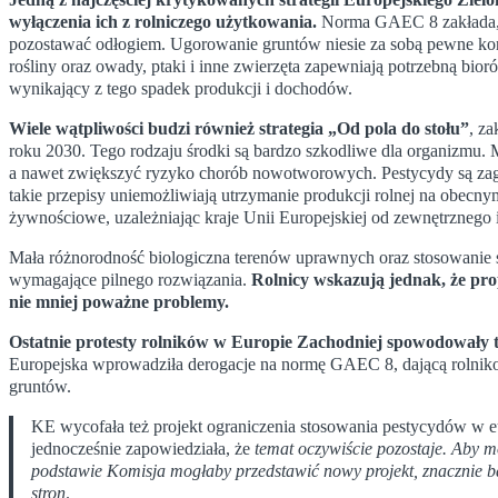
wyłączenia ich z rolniczego użytkowania.
Norma GAEC 8 zakłada, 
pozostawać odłogiem. Ugorowanie gruntów niesie za sobą pewne korzyś
rośliny oraz owady, ptaki i inne zwierzęta zapewniają potrzebną bioró
wynikający z tego spadek produkcji i dochodów.
Wiele wątpliwości budzi również strategia „Od pola do stołu”
, z
roku 2030. Tego rodzaju środki są bardzo szkodliwe dla organizm
a nawet zwiększyć ryzyko chorób nowotworowych. Pestycydy są zagro
takie przepisy uniemożliwiają utrzymanie produkcji rolnej na obec
żywnościowe, uzależniając kraje Unii Europejskiej od zewnętrznego 
Mała różnorodność biologiczna terenów uprawnych oraz stosowanie sz
wymagające pilnego rozwiązania.
Rolnicy wskazują jednak, że pr
nie mniej poważne problemy.
Ostatnie protesty rolników w Europie Zachodniej spowodowały 
Europejska wprowadziła derogacje na normę GAEC 8, dającą rolnik
gruntów.
KE wycofała też projekt ograniczenia stosowania pestycydów w e
jednocześnie zapowiedziała, że
temat oczywiście pozostaje. Aby móc
podstawie Komisja mogłaby przedstawić nowy projekt, znacznie b
stron
.