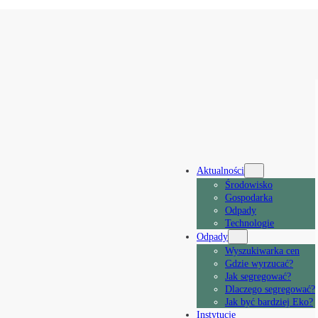
Aktualności
Środowisko
Gospodarka
Odpady
Technologie
Odpady
Wyszukiwarka cen
Gdzie wyrzucać?
Jak segregować?
Dlaczego segregować?
Jak być bardziej Eko?
Instytucje