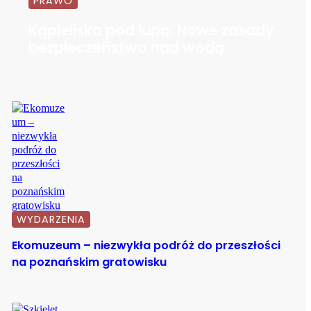
PRAWO
Kąpieliska pod lupą: Nowe zasady
bezpieczeństwa nad wodą
WYDARZENIA
Ekomuzeum – niezwykła podróż do przeszłości
na poznańskim gratowisku