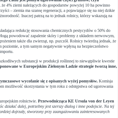
że 4% ziemi należących do gospodarstw powyżej 10 ha powinno
ci – ziemia ma szansę regeneracji, a pojawiające się na niej dzikie
żnorodność. Inaczej patrzą na to jednak rolnicy, którzy wskazują na
akładająca redukcję stosowania chemicznych pestycydów o 50% do
u. Mogą powodować zapalenie skóry i problemy z układem nerwowym,
żeniem także dla zwierząt, np. pszczół. Rolnicy twierdzą jednak, że
nym poziomie, a tym samym negatywnie wpłyną na bezpieczeństwo
importu.
kodliwych substancji w produkcji roślinnej to niewątpliwie kwestie
oponowane w Europejskim Zielonym Ładzie strategie tworzą inne,
tymczasowe wycofanie się z opisanych wyżej pomysłów.
Komisja
om możliwość skorzystania w tym roku z odstępstwa od ugorowania
uropejskim rolnictwie.
Przewodnicząca KE Ursula von der Leyen
 działać dalej, potrzebny jest szerszy dialog i inne podejscie. Na tej
ardziej dojrzały, stworzony przy zaangażowaniu zainteresowanych