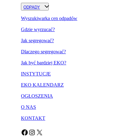
ODPADY
Wyszukiwarka cen odpadów
Gdzie wyrzucać?
Jak segregować?
Dlaczego segregować?
Jak być bardziej EKO?
INSTYTUCJE
EKO KALENDARZ
OGŁOSZENIA
O NAS
KONTAKT
Facebook
Instagram
X