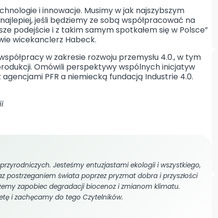
echnologie i innowacje. Musimy w jak najszybszym
 najlepiej, jeśli będziemy ze sobą współpracować na
sze podejście i z takim samym spotkałem się w Polsce”
awie wicekanclerz Habeck.
ji współpracy w zakresie rozwoju przemysłu 4.0., w tym
 produkcji. Omówili perspektywy wspólnych inicjatyw
 agencjami PFR a niemiecką fundacją Industrie 4.0.
i
I
przyrodniczych. Jesteśmy entuzjastami ekologii i wszystkiego,
oraz postrzeganiem świata poprzez pryzmat dobra i przyszłości
żemy zapobiec degradacji biocenoz i zmianom klimatu.
etę i zachęcamy do tego Czytelników.