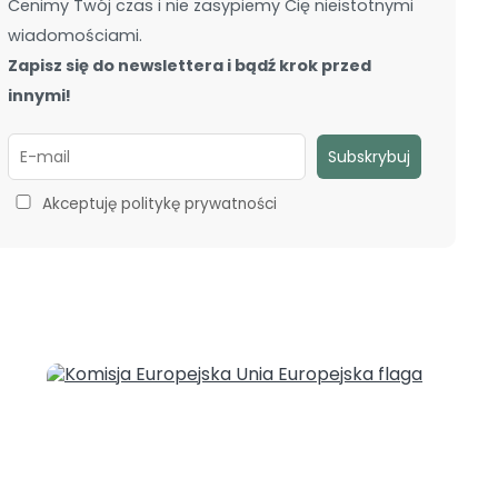
Cenimy Twój czas i nie zasypiemy Cię nieistotnymi
OGŁOSZENIA
wiadomościami.
O NAS
Zapisz się do newslettera i bądź krok przed
innymi!
KONTAKT
Akceptuję politykę prywatności