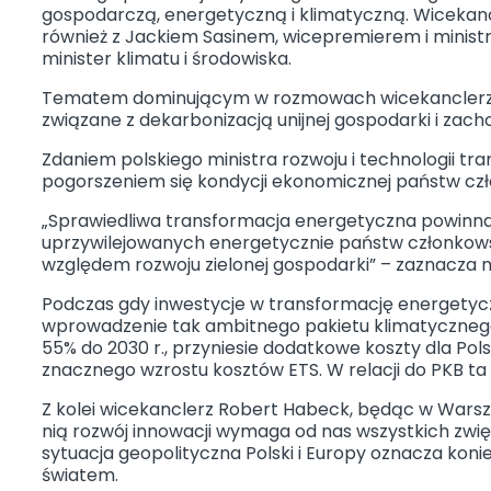
gospodarczą, energetyczną i klimatyczną. Wicekanc
również z Jackiem Sasinem, wicepremierem i mini
minister klimatu i środowiska.
Tematem dominującym w rozmowach wicekanclerza 
związane z dekarbonizacją unijnej gospodarki i zac
Zdaniem polskiego ministra rozwoju i technologii 
pogorszeniem się kondycji ekonomicznej państw cz
„Sprawiedliwa transformacja energetyczna powinna
uprzywilejowanych energetycznie państw członkows
względem rozwoju zielonej gospodarki” – zaznacza 
Podczas gdy inwestycje w transformację energetyc
wprowadzenie tak ambitnego pakietu klimatycznego ja
55% do 2030 r., przyniesie dodatkowe koszty dla Pols
znacznego wzrostu kosztów ETS. W relacji do PKB ta r
Z kolei wicekanclerz Robert Habeck, będąc w Warsza
nią rozwój innowacji wymaga od nas wszystkich zwięk
sytuacja geopolityczna Polski i Europy oznacza ko
światem.