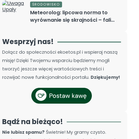
ŚRODOWISKO
Meteorolog: lipcowa norma to
wyrównanie się skrajności – fali
upałów i ochłodzenia
Wesprzyj nas!
Dołącz do społeczności ekoetos.pl i wspieraj naszą
misję! Dzięki Twojemu wsparciu będziemy mogli
tworzyć jeszcze więcej wartościowych treści i
rozwijać nowe funkcjonalności portalu.
Dziękujemy!
Bądź na bieżąco!
INSTYTUCJE
Nie lubisz spamu?
Świetnie! My gramy czysto.
EKO KALENDARZ