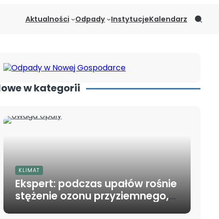
Aktualności
Odpady
Instytucje
Kalendarz
owe w kategorii
KLIMAT
Ekspert: podczas upałów rośnie
stężenie ozonu przyziemnego,
który jest szkodliwy dla dróg