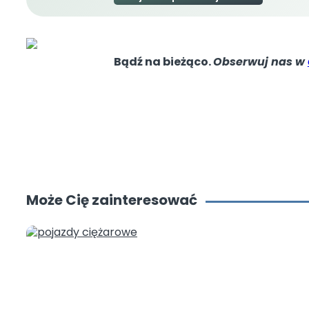
ODPADY
Wyszukiwarka cen od
Gdzie wyrzucać?
Bądź na bieżąco.
Obserwuj nas w
Jak segregować
Dlaczego segregow
Jak być bardziej E
Może Cię zainteresować