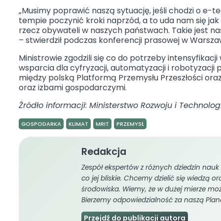
„Musimy poprawić naszą sytuację, jeśli chodzi o e-t
tempie poczynić kroki naprzód, a to uda nam się jak
rzecz obywateli w naszych państwach. Takie jest na
– stwierdził podczas konferencji prasowej w Warsz
Ministrowie zgodzili się co do potrzeby intensyfikac
wsparcia dla cyfryzacji, automatyzacji i robotyzacji
między polską Platformą Przemysłu Przeszłości oraz
oraz izbami gospodarczymi.
Źródło informacji: Ministerstwo Rozwoju i Technologi
GOSPODARKA
KLIMAT
MRIT
PRZEMYSŁ
Redakcja
AKTUALNOŚC
Zespół ekspertów z różnych dziedzin nauk 
Środowisko
co jej bliskie. Chcemy dzielić się wiedzą 
środowiska. Wiemy, że w dużej mierze mo
Technologie
Bierzemy odpowiedzialność za naszą Plan
Gospodarka
Przejdź do publikacji autora
Odpady