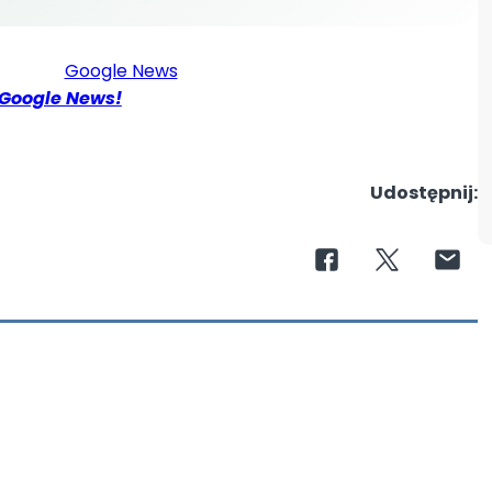
padów
Google News!
?
ać?
KO?
Udostępnij: