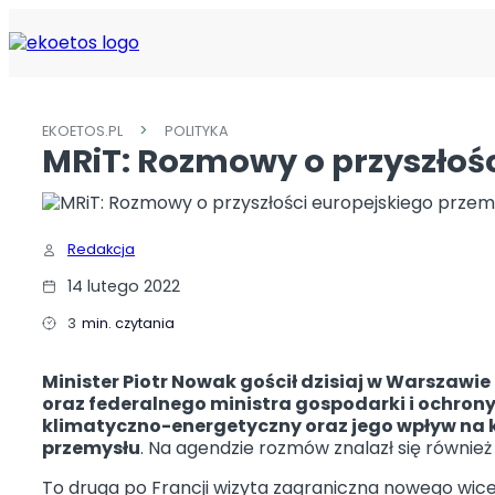
EKOETOS.PL
POLITYKA
MRiT: Rozmowy o przyszłoś
Redakcja
14 lutego 2022
3
min. czytania
Minister Piotr Nowak gościł dzisiaj w Warszawi
oraz federalnego ministra gospodarki i ochron
klimatyczno-energetyczny oraz jego wpływ na k
przemysłu
. Na agendzie rozmów znalazł się również
To druga po Francji wizyta zagraniczna nowego wic