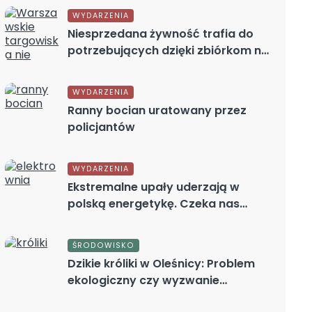
oddechowych
WYDARZENIA
Niesprzedana żywność trafia do
potrzebujących dzięki zbiórkom na
targowiskach
WYDARZENIA
Ranny bocian uratowany przez
policjantów
WYDARZENIA
Ekstremalne upały uderzają w
polską energetykę. Czeka nas
kryzys?
ŚRODOWISKO
Dzikie króliki w Oleśnicy: Problem
ekologiczny czy wyzwanie
etyczne?