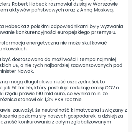
lerz Robert Habeck rozmawiał dzisiaj w Warszawie
strem aktywów państwowych oraz z Anną Moskwą,
Habecka z polskimi odpowiednikami były wyzwania
howanie konkurencyjności europejskiego przemysłu.
transformacja energetyczna nie może skutkować
łonkowskich.
 być dostosowana do możliwości i tempa najmniej
kich UE, a nie tych najbardziej zaawansowanych pod
minister Nowak.
zną mogą długofalowo nieść oszczędności, to
k Fit for 55, który postuluje redukcję emisji CO2 o
ki rzędu prawie 190 mld euro, co wynika m.in. ze
óżnica stanowi ok. 1,3% PKB rocznie.
wie, zauważył, że neutralność klimatyczna i związany z
szenia poziomu siły naszych gospodarek, a dzisiejsza
nieczność konkurowania z całym zglobalizowanym