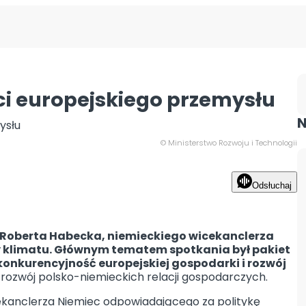
ci europejskiego przemysłu
N
© Ministerstwo Rozwoju i Technologii
Odsłuchaj
e Roberta Habecka, niemieckiego wicekanclerza
y klimatu. Głównym tematem spotkania był pakiet
onkurencyjność europejskiej gospodarki i rozwój
 rozwój polsko-niemieckich relacji gospodarczych.
ekanclerza Niemiec odpowiadającego za politykę