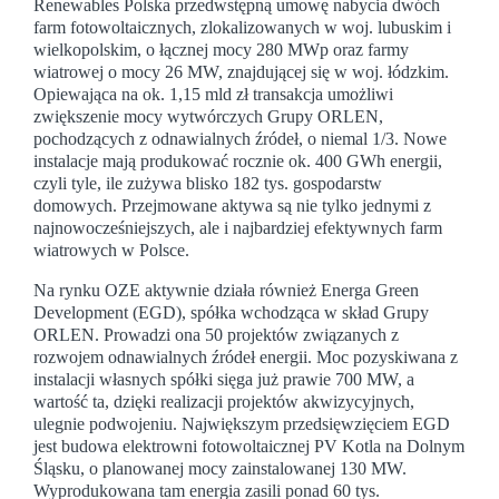
Renewables Polska przedwstępną umowę nabycia dwóch
farm fotowoltaicznych, zlokalizowanych w woj. lubuskim i
wielkopolskim, o łącznej mocy 280 MWp oraz farmy
wiatrowej o mocy 26 MW, znajdującej się w woj. łódzkim.
Opiewająca na ok. 1,15 mld zł transakcja umożliwi
zwiększenie mocy wytwórczych Grupy ORLEN,
pochodzących z odnawialnych źródeł, o niemal 1/3. Nowe
instalacje mają produkować rocznie ok. 400 GWh energii,
czyli tyle, ile zużywa blisko 182 tys. gospodarstw
domowych. Przejmowane aktywa są nie tylko jednymi z
najnowocześniejszych, ale i najbardziej efektywnych farm
wiatrowych w Polsce.
Na rynku OZE aktywnie działa również Energa Green
Development (EGD), spółka wchodząca w skład Grupy
ORLEN. Prowadzi ona 50 projektów związanych z
rozwojem odnawialnych źródeł energii. Moc pozyskiwana z
instalacji własnych spółki sięga już prawie 700 MW, a
wartość ta, dzięki realizacji projektów akwizycyjnych,
ulegnie podwojeniu. Największym przedsięwzięciem EGD
jest budowa elektrowni fotowoltaicznej PV Kotla na Dolnym
Śląsku, o planowanej mocy zainstalowanej 130 MW.
Wyprodukowana tam energia zasili ponad 60 tys.