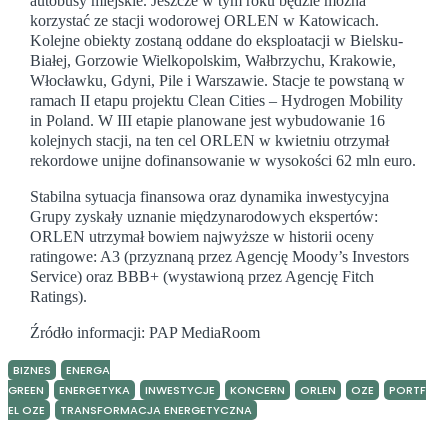
autobusy miejskie. Jeszcze w tym roku będzie można
korzystać ze stacji wodorowej ORLEN w Katowicach.
Kolejne obiekty zostaną oddane do eksploatacji w Bielsku-
Białej, Gorzowie Wielkopolskim, Wałbrzychu, Krakowie,
Włocławku, Gdyni, Pile i Warszawie. Stacje te powstaną w
ramach II etapu projektu Clean Cities – Hydrogen Mobility
in Poland. W III etapie planowane jest wybudowanie 16
kolejnych stacji, na ten cel ORLEN w kwietniu otrzymał
rekordowe unijne dofinansowanie w wysokości 62 mln euro.
Stabilna sytuacja finansowa oraz dynamika inwestycyjna
Grupy zyskały uznanie międzynarodowych ekspertów:
ORLEN utrzymał bowiem najwyższe w historii oceny
ratingowe: A3 (przyznaną przez Agencję Moody’s Investors
Service) oraz BBB+ (wystawioną przez Agencję Fitch
Ratings).
Źródło informacji: PAP MediaRoom
BIZNES
ENERGA
GREEN
ENERGETYKA
INWESTYCJE
KONCERN
ORLEN
OZE
PORTF
EL OZE
TRANSFORMACJA ENERGETYCZNA