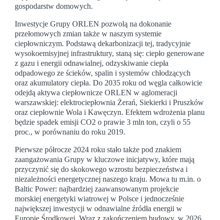
gospodarstw domowych.
Inwestycje Grupy ORLEN pozwolą na dokonanie
przełomowych zmian także w naszym systemie
ciepłowniczym. Podstawą dekarbonizacji tej, tradycyjnie
wysokoemisyjnej infrastruktury, staną się: ciepło generowane
z gazu i energii odnawialnej, odzyskiwanie ciepła
odpadowego ze ścieków, spalin i systemów chłodzących
oraz akumulatory ciepła. Do 2035 roku od węgla całkowicie
odejdą aktywa ciepłownicze ORLEN w aglomeracji
warszawskiej: elektrociepłownia Żerań, Siekierki i Pruszków
oraz ciepłownie Wola i Kawęczyn. Efektem wdrożenia planu
będzie spadek emisji CO2 o prawie 3 mln ton, czyli o 55
proc., w porównaniu do roku 2019.
Pierwsze półrocze 2024 roku stało także pod znakiem
zaangażowania Grupy w kluczowe inicjatywy, które mają
przyczynić się do skokowego wzrostu bezpieczeństwa i
niezależności energetycznej naszego kraju. Mowa tu m.in. o
Baltic Power: najbardziej zaawansowanym projekcie
morskiej energetyki wiatrowej w Polsce i jednocześnie
największej inwestycji w odnawialne źródła energii w
Europie Środkowej. Wraz z zakończeniem budowy, w 2026