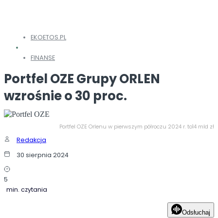
EKOETOS.PL
FINANSE
Portfel OZE Grupy ORLEN
wzrośnie o 30 proc.
Portfel OZE Orlenu w pierwszym półroczu 2024 r. to14 mld zł
Redakcja
30 sierpnia 2024
5
min. czytania
Odsłuchaj