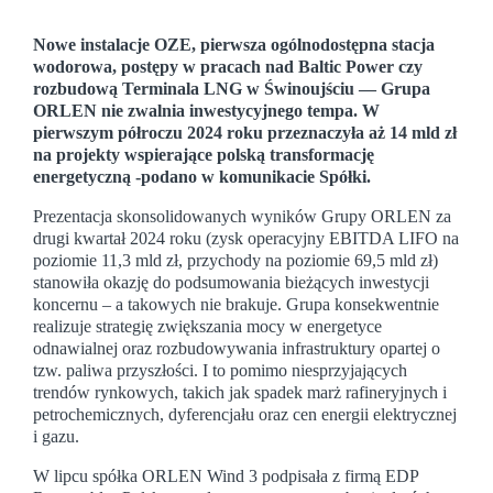
Nowe instalacje OZE, pierwsza ogólnodostępna stacja
wodorowa, postępy w pracach nad Baltic Power czy
rozbudową Terminala LNG w Świnoujściu — Grupa
ORLEN nie zwalnia inwestycyjnego tempa. W
pierwszym półroczu 2024 roku przeznaczyła aż 14 mld zł
na projekty wspierające polską transformację
energetyczną -podano w komunikacie Spółki.
Prezentacja skonsolidowanych wyników Grupy ORLEN za
drugi kwartał 2024 roku (zysk operacyjny EBITDA LIFO na
poziomie 11,3 mld zł, przychody na poziomie 69,5 mld zł)
stanowiła okazję do podsumowania bieżących inwestycji
koncernu – a takowych nie brakuje. Grupa konsekwentnie
realizuje strategię zwiększania mocy w energetyce
odnawialnej oraz rozbudowywania infrastruktury opartej o
tzw. paliwa przyszłości. I to pomimo niesprzyjających
trendów rynkowych, takich jak spadek marż rafineryjnych i
petrochemicznych, dyferencjału oraz cen energii elektrycznej
i gazu.
W lipcu spółka ORLEN Wind 3 podpisała z firmą EDP