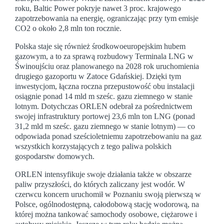
roku, Baltic Power pokryje nawet 3 proc. krajowego
zapotrzebowania na energię, ograniczając przy tym emisje
CO2 o około 2,8 mln ton rocznie.
Polska staje się również środkowoeuropejskim hubem
gazowym, a to za sprawą rozbudowy Terminala LNG w
Świnoujściu oraz planowanego na 2028 rok uruchomienia
drugiego gazoportu w Zatoce Gdańskiej. Dzięki tym
inwestycjom, łączna roczna przepustowość obu instalacji
osiągnie ponad 14 mld m sześc. gazu ziemnego w stanie
lotnym. Dotychczas ORLEN odebrał za pośrednictwem
swojej infrastruktury portowej 23,6 mln ton LNG (ponad
31,2 mld m sześc. gazu ziemnego w stanie lotnym) — co
odpowiada ponad sześcioletniemu zapotrzebowaniu na gaz
wszystkich korzystających z tego paliwa polskich
gospodarstw domowych.
ORLEN intensyfikuje swoje działania także w obszarze
paliw przyszłości, do których zaliczany jest wodór. W
czerwcu koncern uruchomił w Poznaniu swoją pierwszą w
Polsce, ogólnodostępną, całodobową stację wodorową, na
której można tankować samochody osobowe, ciężarowe i