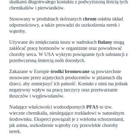
skutkami długotrwałego kontaktu z podwyższoną ilością tych
chemikaliów i pierwiastków.
Stosowany w produktach skórzanych
chrom
osłabia układ
odpornościowy, a także prowadzi do uszkodzenia nerek i
wątroby.
Używane do zmiękczania tuszu w nadrukach
ftalany
mogą
zakłócać pracę hormonów w organizmie oraz powodować
choroby serca. W USA wykryto powiązanie tych substancji z
przedwczesną śmiercią osób dorosłych.
Zakazane w Europie
środki bromowane
są powszechnie
stosowane przez azjatyckich producentów w piżamach dla
dzieci, aby zmniejszyć ich palność. Kontakt z nimi ma jednak
negatywny wpływ na pracę tarczycy oraz przetwarzanie
tłuszczów i węglowodanów.
Nadające właściwości wodoodpornych
PFAS
to tzw.
wieczne chemikalia, nieulegające rozkładowi w naturalnym
środowisku. Eksperci powiązali je z wieloma schorzeniami,
jak astma, uszkodzenie wątroby czy przewlekłe choroby
nerek.