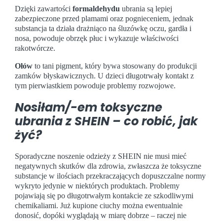
Dzięki zawartości
formaldehydu
ubrania są lepiej
zabezpieczone przed plamami oraz pognieceniem, jednak
substancja ta działa drażniąco na śluzówkę oczu, gardła i
nosa, powoduje obrzęk płuc i wykazuje właściwości
rakotwórcze.
Ołów
to tani pigment, który bywa stosowany do produkcji
zamków błyskawicznych. U dzieci długotrwały kontakt z
tym pierwiastkiem powoduje problemy rozwojowe.
Nosiłam/-em toksyczne
ubrania z SHEIN – co robić, jak
żyć?
Sporadyczne noszenie odzieży z SHEIN nie musi mieć
negatywnych skutków dla zdrowia, zwłaszcza że toksyczne
substancje w ilościach przekraczających dopuszczalne normy
wykryto jedynie w niektórych produktach. Problemy
pojawiają się po długotrwałym kontakcie ze szkodliwymi
chemikaliami. Już kupione ciuchy można ewentualnie
donosić, dopóki wyglądają w miarę dobrze – raczej nie