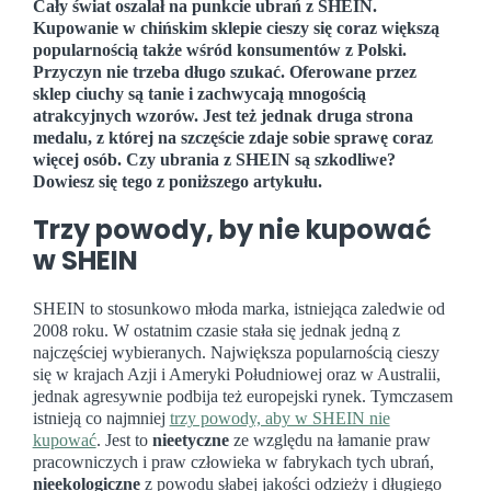
Cały świat oszalał na punkcie ubrań z SHEIN.
Kupowanie w chińskim sklepie cieszy się coraz większą
popularnością także wśród konsumentów z Polski.
Przyczyn nie trzeba długo szukać. Oferowane przez
sklep ciuchy są tanie i zachwycają mnogością
atrakcyjnych wzorów. Jest też jednak druga strona
medalu, z której na szczęście zdaje sobie sprawę coraz
więcej osób. Czy ubrania z SHEIN są szkodliwe?
Dowiesz się tego z poniższego artykułu.
Trzy powody, by nie kupować
w SHEIN
SHEIN to stosunkowo młoda marka, istniejąca zaledwie od
2008 roku. W ostatnim czasie stała się jednak jedną z
najczęściej wybieranych. Największa popularnością cieszy
się w krajach Azji i Ameryki Południowej oraz w Australii,
jednak agresywnie podbija też europejski rynek. Tymczasem
istnieją co najmniej
trzy powody, aby w SHEIN nie
kupować
. Jest to
nieetyczne
ze względu na łamanie praw
pracowniczych i praw człowieka w fabrykach tych ubrań,
nieekologiczne
z powodu słabej jakości odzieży i długiego