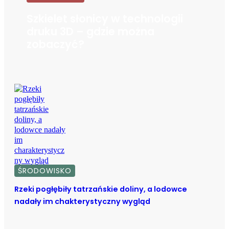
Szkielet słonicy w technologii
druku 3D – gdzie można
zobaczyć?
ŚRODOWISKO
Rzeki pogłębiły tatrzańskie doliny, a lodowce
nadały im chakterystyczny wygląd