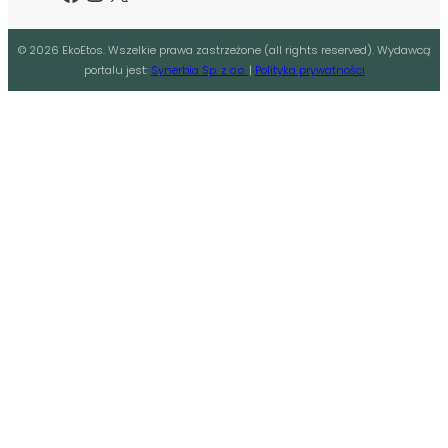
©
2026
EkoEtos. Wszelkie prawa zastrzeżone (all rights reserved). Wydawcą
portalu jest:
Synerbia Sp. z o.o.
|
Polityka prywatności