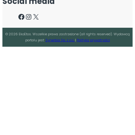
Social media
Facebook
Instagram
X
©
2026
EkoEtos. Wszelkie prawa zastrzeżone (all rights reserved). Wydawcą
portalu jest:
Synerbia Sp. z o.o.
|
Polityka prywatności