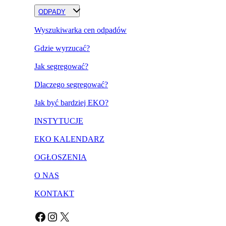
ODPADY
Wyszukiwarka cen odpadów
Gdzie wyrzucać?
Jak segregować?
Dlaczego segregować?
Jak być bardziej EKO?
INSTYTUCJE
EKO KALENDARZ
OGŁOSZENIA
O NAS
KONTAKT
Facebook
Instagram
X