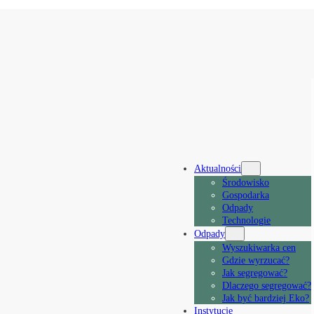
Aktualności
Środowisko
Gospodarka
Odpady
Technologie
Odpady
Wyszukiwarka cen
Gdzie wyrzucać?
Jak segregować?
Dlaczego segregować?
Jak być bardziej Eko?
Instytucje