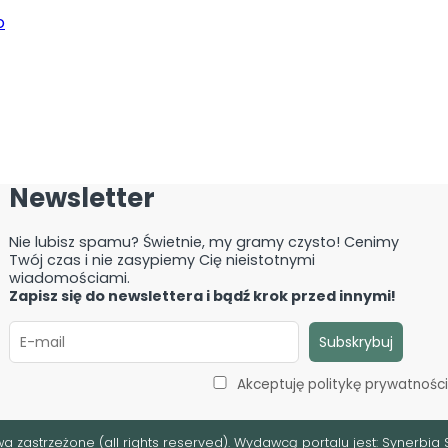
o
padów
?
ać?
KO?
Newsletter
Nie lubisz spamu? Świetnie, my gramy czysto! Cenimy
Twój czas i nie zasypiemy Cię nieistotnymi
wiadomościami.
Zapisz się do newslettera i bądź krok przed innymi!
Akceptuję politykę prywatnośc
a zastrzeżone (all rights reserved). Wydawcą portalu jest:
Synerbia S