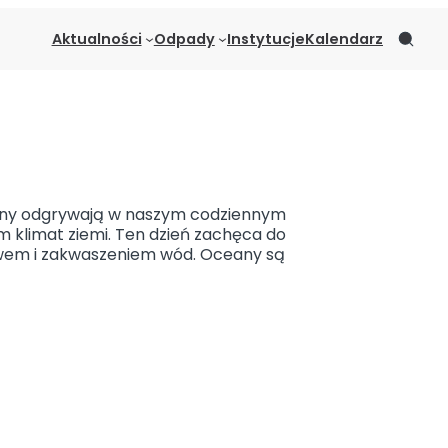
Aktualności
Odpady
Instytucje
Kalendarz
eany odgrywają w naszym codziennym
 klimat ziemi. Ten dzień zachęca do
wem i zakwaszeniem wód. Oceany są
INSTYTUCJE