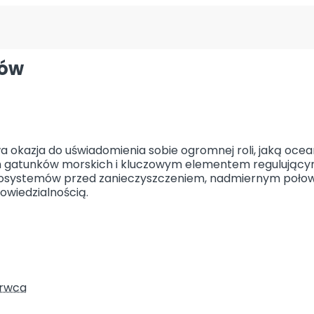
nów
 okazja do uświadomienia sobie ogromnej roli, jaką oc
ch gatunków morskich i kluczowym elementem regulującym
ekosystemów przed zanieczyszczeniem, nadmiernym poło
wiedzialnością.
I
rwca