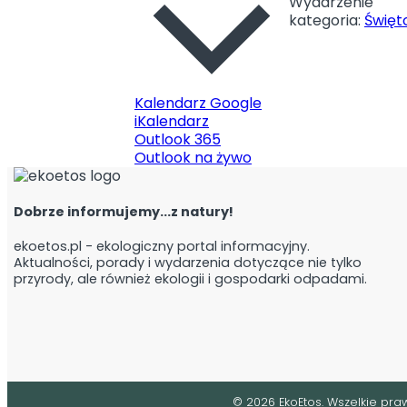
Wydarzenie
Odpady
kategoria:
Święt
ODPADY
Wyszukiwarka cen od
Gdzie wyrzucać?
Kalendarz Google
iKalendarz
Jak segregować
Outlook 365
Dlaczego segregow
Outlook na żywo
Jak być bardziej E
Dobrze informujemy...z natury!
ekoetos.pl - ekologiczny portal informacyjny.
Aktualności, porady i wydarzenia dotyczące nie tylko
przyrody, ale również ekologii i gospodarki odpadami.
©
2026
EkoEtos. Wszelkie praw