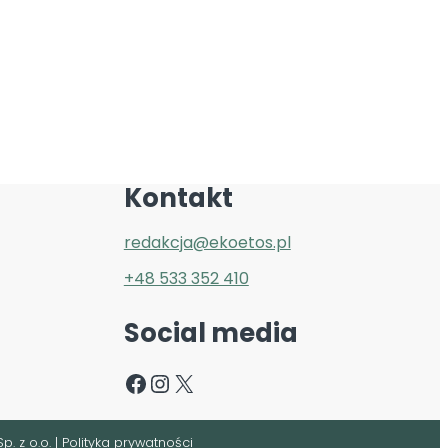
EKO KALENDARZ
OGŁOSZENIA
O NAS
KONTAKT
Kontakt
redakcja@ekoetos.pl
+48 533 352 410
Social media
Facebook
Instagram
X
i
p. z o.o.
|
Polityka prywatności