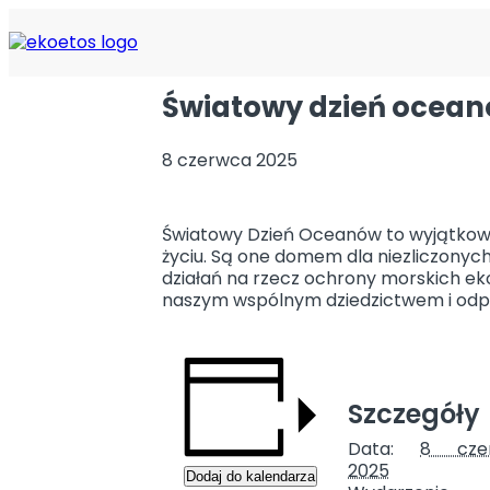
« Wszystkie Wydarzenia
Światowy dzień ocea
8 czerwca 2025
Światowy Dzień Oceanów to wyjątkowa
życiu. Są one domem dla niezliczony
działań na rzecz ochrony morskich 
naszym wspólnym dziedzictwem i odpo
AKTUALNOŚC
Szczegóły
Środowisko
Data:
8 cze
Technologie
2025
Gospodarka
Dodaj do kalendarza