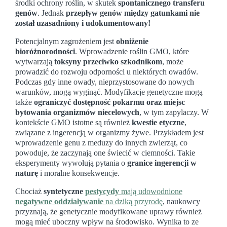
środki ochrony roślin, w skutek
spontanicznego transferu
genów
. Jednak
przepływ genów między gatunkami nie
został uzasadniony i udokumentowany!
Potencjalnym zagrożeniem jest
obniżenie
bioróżnorodności
. Wprowadzenie roślin GMO, które
wytwarzają
toksyny przeciwko szkodnikom
, może
prowadzić do rozwoju odporności u niektórych owadów.
Podczas gdy inne owady, nieprzystosowane do nowych
warunków, mogą wyginąć. Modyfikacje genetyczne mogą
także
ograniczyć dostępność pokarmu oraz miejsc
bytowania organizmów niecelowych
, w tym zapylaczy. W
kontekście GMO istotne są również
kwestie etyczne
,
związane z ingerencją w organizmy żywe. Przykładem jest
wprowadzenie genu z meduzy do innych zwierząt, co
powoduje, że zaczynają one świecić w ciemności. Takie
eksperymenty wywołują pytania o
granice ingerencji w
naturę
i moralne konsekwencje.
Chociaż
syntetyczne
pestycydy
mają udowodnione
negatywne oddziaływanie
na dziką przyrodę
, naukowcy
przyznają, że genetycznie modyfikowane uprawy również
mogą mieć uboczny wpływ na środowisko. Wynika to ze