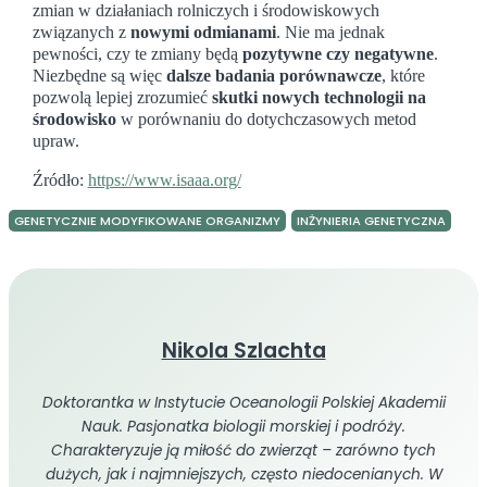
zmian w działaniach rolniczych i środowiskowych
związanych z
nowymi odmianami
. Nie ma jednak
pewności, czy te zmiany będą
pozytywne czy negatywne
.
Niezbędne są więc
dalsze badania porównawcze
, które
pozwolą lepiej zrozumieć
skutki nowych technologii na
środowisko
w porównaniu do dotychczasowych metod
upraw.
Źródło:
https://www.isaaa.org/
GENETYCZNIE MODYFIKOWANE ORGANIZMY
INŻYNIERIA GENETYCZNA
Nikola Szlachta
Doktorantka w Instytucie Oceanologii Polskiej Akademii
Nauk. Pasjonatka biologii morskiej i podróży.
Charakteryzuje ją miłość do zwierząt – zarówno tych
dużych, jak i najmniejszych, często niedocenianych. W