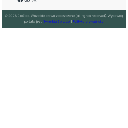
©
2026
EkoEtos. Wszelkie prawa zastrzeżone (all rights reserved). Wydawcą
portalu jest:
Synerbia Sp. z o.o.
|
Polityka prywatności