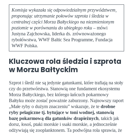
Komisja wykazała się odpowiedzialnym przywództwem,
proponując utrzymanie połowów szprota i śledzia w
centralnej części Morza Bałtyckiego na niezmienionym
poziomie w porównaniu do ubiegłego roku
– mówi
Justyna Zajchowska, liderka ds. zrównoważonego
rybołówstwa, WWF Baltic Sea Programme, Fundacja
WWF Polska.
Kluczowa rola śledzia i szprota
w Morzu Bałtyckim
Szprot i śledź nie są jedynie gatunkami, które trafiają na stoły
czy do przetwórstwa. Stanowią one fundament ekosystemu
Morza Bałtyckiego, bez którego łańcuch pokarmowy
Bałtyku może zostać poważnie zaburzony. Najnowszy raport
„Małe ryby o dużym znaczeniu” wskazuje, że te
drobne
ryby pelagiczne tj. bytujące w toni wodnej, stanowią
bazę pokarmową dla gatunków drapieżnych
, takich jak
dorsz, łosoś, ptaki morskie i ssaki morskie, a jednocześnie
odżywiają się zooplanktonem. Ta podwójna rola sprawia, że