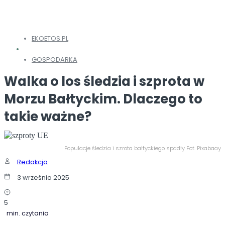
EKOETOS.PL
GOSPODARKA
Walka o los śledzia i szprota w
Morzu Bałtyckim. Dlaczego to
takie ważne?
Populacje śledzia i szrota bałtyckiego spadły Fot. Pixabaay
Redakcja
3 września 2025
5
min. czytania