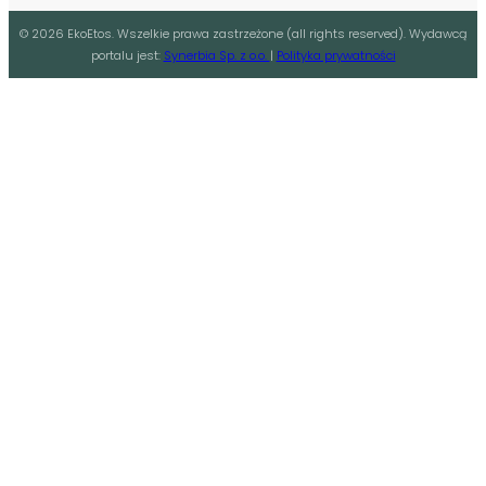
©
2026
EkoEtos. Wszelkie prawa zastrzeżone (all rights reserved). Wydawcą
portalu jest:
Synerbia Sp. z o.o.
|
Polityka prywatności