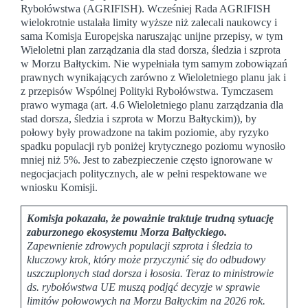
Rybołówstwa (AGRIFISH). Wcześniej Rada AGRIFISH
wielokrotnie ustalała limity wyższe niż zalecali naukowcy i
sama Komisja Europejska naruszając unijne przepisy, w tym
Wieloletni plan zarządzania dla stad dorsza, śledzia i szprota
w Morzu Bałtyckim. Nie wypełniała tym samym zobowiązań
prawnych wynikających zarówno z Wieloletniego planu jak i
z przepisów Wspólnej Polityki Rybołówstwa. Tymczasem
prawo wymaga (art. 4.6 Wieloletniego planu zarządzania dla
stad dorsza, śledzia i szprota w Morzu Bałtyckim)), by
połowy były prowadzone na takim poziomie, aby ryzyko
spadku populacji ryb poniżej krytycznego poziomu wynosiło
mniej niż 5%. Jest to zabezpieczenie często ignorowane w
negocjacjach politycznych, ale w pełni respektowane we
wniosku Komisji.
Komisja pokazała, że poważnie traktuje trudną sytuację
zaburzonego ekosystemu Morza Bałtyckiego.
Zapewnienie zdrowych populacji szprota i śledzia to
kluczowy krok, który może przyczynić się do odbudowy
uszczuplonych stad dorsza i łososia. Teraz to ministrowie
ds. rybołówstwa UE muszą podjąć decyzje w sprawie
limitów połowowych na Morzu Bałtyckim na 2026 rok.