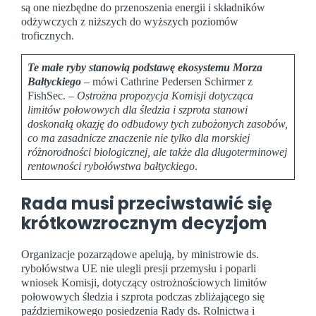
są one niezbędne do przenoszenia energii i składników
odżywczych z niższych do wyższych poziomów
troficznych.
Te małe ryby stanowią podstawę ekosystemu Morza
Bałtyckiego
– mówi Cathrine Pedersen Schirmer z
FishSec. –
Ostrożna propozycja Komisji dotycząca
limitów połowowych dla śledzia i szprota stanowi
doskonałą okazję do odbudowy tych zubożonych zasobów,
co ma zasadnicze znaczenie nie tylko dla morskiej
różnorodności biologicznej, ale także dla długoterminowej
rentowności rybołówstwa bałtyckiego
.
Rada musi przeciwstawić się
krótkowzrocznym decyzjom
Organizacje pozarządowe apelują, by ministrowie ds.
rybołówstwa UE nie ulegli presji przemysłu i poparli
wniosek Komisji, dotyczący ostrożnościowych limitów
połowowych śledzia i szprota podczas zbliżającego się
październikowego posiedzenia Rady ds. Rolnictwa i