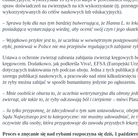
spraw doświadczeń na zwierzętach na ich wykorzystanie (tj. przestępst
wykorzystywanych do celów naukowych lub edukacyjnych).
– Sprawa była dla nas tym bardziej bulwersująca, że Hanna L. to lek
posiadająca wystarczającą wiedzę, aby ocenić swój czyn i jego skute
– Wyjątkowo przykre jest to, że uczelnia w wewnętrznym postępowani
etyki, ponieważ w Polsce nie ma przepisów regulujących zabijanie ryb
Ustawa o ochronie zwierząt zabrania zabijania zwierząt kręgowych bez
kręgowcem. Dodatkowo, jak podkreśla Viva!, EFSA (Europejski Urzą
dotyczących traktowania ryb podczas uboju. Jedna z tych publikacji
szeregu publikacji naukowych, a pracowało nad nimi kilkudziesięciu 
że ryby można zabijać w sposób humanitarny jedynie po ogłuszeniu.
–
Mnie osobiście oburza to, że uczelnia weterynaryjna dla obrony je
zwierząt, ale także to, że ryby odczuwają ból i cierpienie
– mówi Plas
–
Ja tylko przypomnę, że zdecydował o tym sam ustawodawca, obejmu
Sądu Najwyższego jest tu kategoryczne: nie musimy udowadniać, że ry
oczywiste dla osoby, która przygotowuje do zawodu przyszłych lekar
Proces o znęcanie się nad rybami rozpoczyna się dziś, 1 paździ