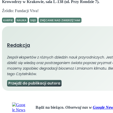
Krowodrzy w Krakowie, sala L-138 (ul. Przy Rondzie 7).
Źródło: Fundacji Viva!
KARPIE
NAUKA
SĄD
ZNĘCANIE NAD ZWIERZĘTAMI
Redakcja
Zespół ekspertów z różnych dziedzin nauk przyrodniczych. Jeste
dzielić się wiedzą oraz postrzeganiem świata poprzez pryzmat 
możemy zapobiec degradacji biocenoz i zmianom klimatu. Bi
tego Czytelników.
Przejdź do publikacji autora
Bądź na bieżąco.
Obserwuj nas w
Google New