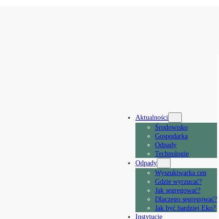
Aktualności
Środowisko
Gospodarka
Odpady
Technologie
Odpady
Wyszukiwarka cen
Gdzie wyrzucać?
Jak segregować?
Dlaczego segregować?
Jak być bardziej Eko?
Instytucje