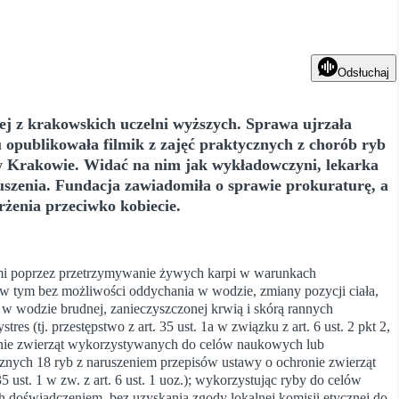
Odsłuchaj
nej z krakowskich uczelni wyższych. Sprawa ujrzała
u opublikowała filmik z zajęć praktycznych z chorób ryb
w Krakowie. Widać na nim jak wykładowczyni, lekarka
uszenia. Fundacja zawiadomiła o sprawie prokuraturę, a
rżenia przeciwko kobiecie.
mi poprzez przetrzymywanie żywych karpi w warunkach
 w tym bez możliwości oddychania w wodzie, zmiany pozycji ciała,
 w wodzie brudnej, zanieczyszczonej krwią i skórą rannych
res (tj. przestępstwo z art. 35 ust. 1a w związku z art. 6 ust. 2 pkt 2,
chronie zwierząt wykorzystywanych do celów naukowych lub
ycznych 18 ryb z naruszeniem przepisów ustawy o ochronie zwierząt
5 ust. 1 w zw. z art. 6 ust. 1 uoz.); wykorzystując ryby do celów
 doświadczeniem, bez uzyskania zgody lokalnej komisji etycznej do