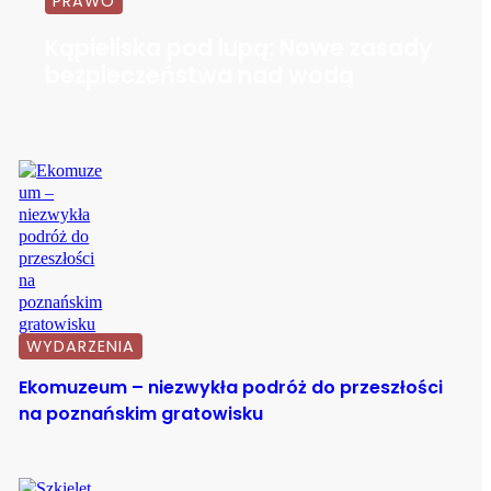
PRAWO
Kąpieliska pod lupą: Nowe zasady
bezpieczeństwa nad wodą
WYDARZENIA
Ekomuzeum – niezwykła podróż do przeszłości
na poznańskim gratowisku