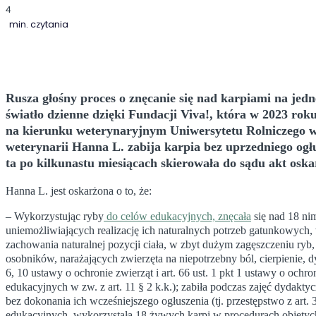
4
min. czytania
Rusza głośny proces o znęcanie się nad karpiami na jed
światło dzienne dzięki Fundacji Viva!, która w 2023 rok
na kierunku weterynaryjnym Uniwersytetu Rolniczego 
weterynarii Hanna L. zabija karpia bez uprzedniego ogł
ta po kilkunastu miesiącach skierowała do sądu akt oska
Hanna L. jest oskarżona o to, że:
– Wykorzystując ryby
do celów edukacyjnych, znęcała
się nad 18 ni
uniemożliwiających realizację ich naturalnych potrzeb gatunkowych,
zachowania naturalnej pozycji ciała, w zbyt dużym zagęszczeniu ryb,
osobników, narażających zwierzęta na niepotrzebny ból, cierpienie, dyst
6, 10 ustawy o ochronie zwierząt i art. 66 ust. 1 pkt 1 ustawy o o
edukacyjnych w zw. z art. 11 § 2 k.k.); zabiła podczas zajęć dydakt
bez dokonania ich wcześniejszego ogłuszenia (tj. przestępstwo z art. 3
edukacyjnych, wykorzystała 18 żywych karpi w procedurach objętych