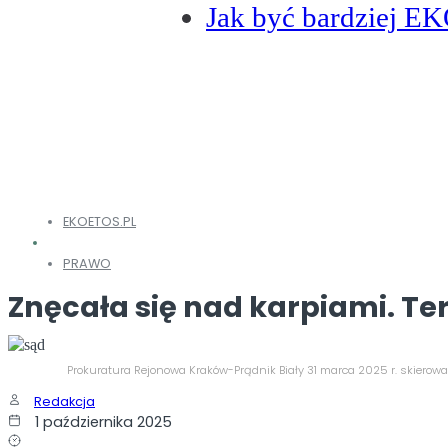
Jak być bardziej E
EKOETOS.PL
PRAWO
Znęcała się nad karpiami. Te
Prokuratura Rejonowa Kraków-Prądnik Biały 31 marca 2025 r. skierowa
Redakcja
1 października 2025