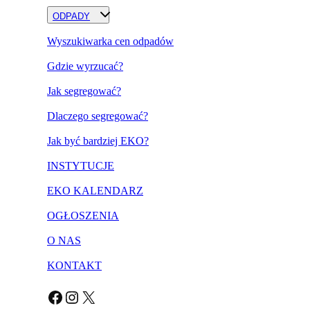
ODPADY
Wyszukiwarka cen odpadów
Gdzie wyrzucać?
Jak segregować?
Dlaczego segregować?
Jak być bardziej EKO?
INSTYTUCJE
EKO KALENDARZ
OGŁOSZENIA
O NAS
KONTAKT
Facebook
Instagram
X