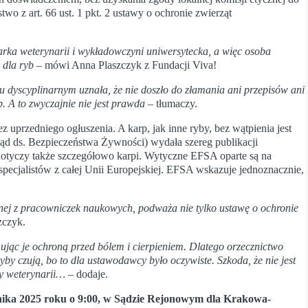
wo z art. 66 ust. 1 pkt. 2 ustawy o ochronie zwierząt
arka weterynarii i wykładowczyni uniwersytecka, a więc osoba
k dla ryb –
mówi Anna Plaszczyk z Fundacji Viva!
u dyscyplinarnym uznała, że nie doszło do złamania ani przepisów ani
. A to zwyczajnie nie jest prawda
– tłumaczy.
 uprzedniego ogłuszenia. A karp, jak inne ryby, bez wątpienia jest
d ds. Bezpieczeństwa Żywności) wydała szereg publikacji
 dotyczy także szczegółowo karpi. Wytyczne EFSA oparte są na
specjalistów z całej Unii Europejskiej. EFSA wskazuje jednoznacznie,
dnej z pracowniczek naukowych, podważa nie tylko ustawę o ochronie
zczyk.
jąc je ochroną przed bólem i cierpieniem. Dlatego orzecznictwo
by czują, bo to dla ustawodawcy było oczywiste. Szkoda, że nie jest
zy weterynarii…
– dodaje.
ernika 2025 roku o 9:00, w Sądzie Rejonowym dla Krakowa-