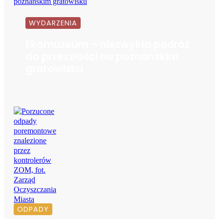
WYDARZENIA
Ekomuzeum – niezwykła podróż
do przeszłości na poznańskim
gratowisku
ODPADY