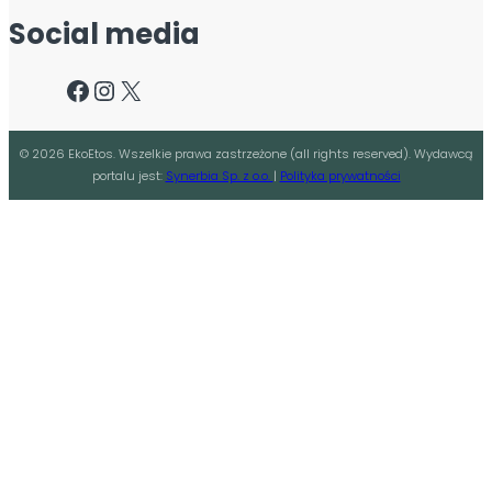
Social media
Facebook
Instagram
X
©
2026
EkoEtos. Wszelkie prawa zastrzeżone (all rights reserved). Wydawcą
portalu jest:
Synerbia Sp. z o.o.
|
Polityka prywatności