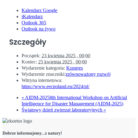
Kalendarz Google
iKalendarz
Outlook 365
Outlook na żywo
Szczegóły
Początek:
23 kwietnia 2025 , 00:00
Koniec:
25 kwietnia 2025 , 00:00
Wydarzenie kategoria:
Kongres
Wydarzenie znaczniki:
zrównoważony rozwój
Witryna internetowa:
https://www.eecpoland.eu/2024/pl/
«
AIDM-20258th International Workshop on Artificial
Intelligence for Disaster Management (AIDM-2025)
Światowy dzień zwierząt laboratoryjnych
»
Dobrze informujemy...z natury!