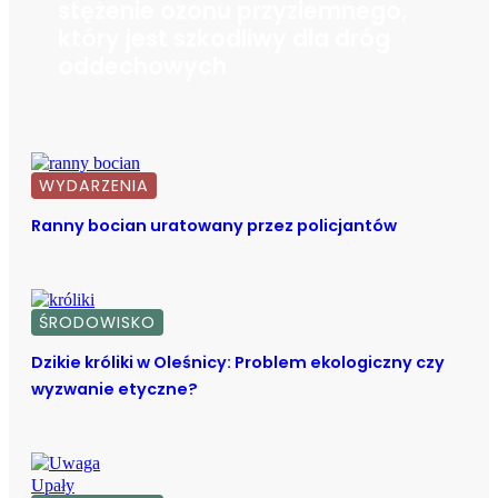
stężenie ozonu przyziemnego,
który jest szkodliwy dla dróg
oddechowych
WYDARZENIA
Ranny bocian uratowany przez policjantów
ŚRODOWISKO
Dzikie króliki w Oleśnicy: Problem ekologiczny czy
wyzwanie etyczne?