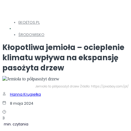
EKOETOS.PL
ŚRODOWISKO
Kłopotliwa jemioła – ocieplenie
klimatu wpływa na ekspansję
pasożyta drzew
Jemioła to półpasożyt drzew Źródło: https://pixabay.com/pl/
Hanna Krugiełka
8 maja 2024
3
min. czytania