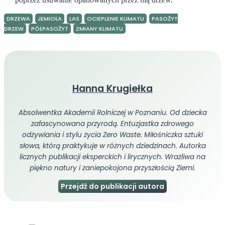
DRZEWA
JEMIOŁA
LAS
OCIEPLENIE KLIMATU
PASOŻYT
DRZEW
PÓŁPASOŻYT
ZMIANY KLIMATU
Hanna Krugiełka
Absolwentka Akademii Rolniczej w Poznaniu. Od dziecka
zafascynowana przyrodą. Entuzjastka zdrowego
odżywiania i stylu życia Zero Waste. Miłośniczka sztuki
słowa, którą praktykuje w różnych dziedzinach. Autorka
licznych publikacji eksperckich i lirycznych. Wrażliwa na
piękno natury i zaniepokojona przyszłością Ziemi.
Przejdź do publikacji autora