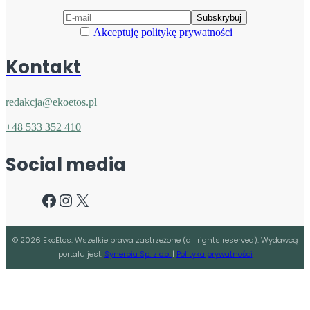
Akceptuję politykę prywatności
Kontakt
redakcja@ekoetos.pl
+48 533 352 410
Social media
Facebook
Instagram
X
©
2026
EkoEtos. Wszelkie prawa zastrzeżone (all rights reserved). Wydawcą
portalu jest:
Synerbia Sp. z o.o.
|
Polityka prywatności