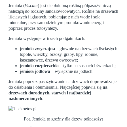
Jemioła (
Viscum
) jest ciepłolubną rośliną półpasożytniczą
należącą do rodziny sandałowcowatych. Rośnie na drzewach
liściastych i iglastych, pobierając z nich wodę i sole
mineralne, przy samodzielnym produkowaniu energii
poprzez proces fotosyntezy.
Jemioła występuje w trzech podgatunkach:
jemioła zwyczajna
– głównie na drzewach liściastych:
topole, wierzby, brzozy, graby, lipy, robinie,
kasztanowce, drzewa owocowe;
jemioła rozpierzchła
– tylko na sosnach i świerkach;
jemioła jodłowa
– wyłącznie na jodłach.
Jemioła poprzez pasożytowanie na drzewach doprowadza je
do osłabienia i obumierania. Najczęściej pojawia się
na
drzewach dorodnych, starych i najbardziej
nasłonecznionych
.
Fot. Jemioła to groźny dla drzew półpasożyt