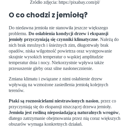
Źródło zdjęcia: https://pixabay.com/pl/
O co chodzi z jemiołą?
Do niedawna jemioła nie stanowiła jeszcze większego
problemu.
Do osłabienia kondycji drzew i ekspansji
jemioły przyczyniają się czynniki klimatyczne
. Należą do
nich brak mroźnych i śnieżnych zim, długotrwały brak
opadów, niska wilgotność powietrza oraz występowanie
skrajnie wysokich temperatur o wąskiej amplitudzie
temperatur dnia i nocy. Niekorzystnie wpływa także
przesuszenie gleby oraz silne nasłonecznienie.
Zmiana klimatu i związane z nimi osłabienie drzew
wpływają na wzmożone zasiedlenia jemiołą kolejnych
terenów.
Ptaki są roznosicielami niestrawionych nasion
, przez co
przyczyniają się do ekspansji niszczącej drzewa jemioły.
Jemioła jest rośliną nieposiadającą naturalnych wrogów
,
dlatego zatrzymanie obejmowania przez nią coraz większych
obszarów wymaga konkretnych działań.