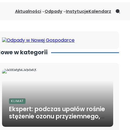
Aktualności
Odpady
Instytucje
Kalendarz
owe w kategorii
KLIMAT
Ekspert: podczas upałów rośnie
stężenie ozonu przyziemnego,
który jest szkodliwy dla dróg