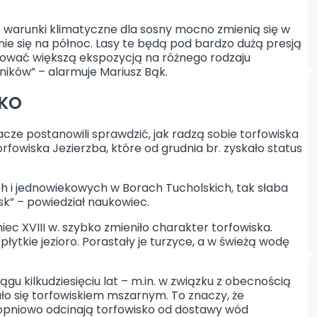
warunki klimatyczne dla sosny mocno zmienią się w
esunie się na północ. Lasy te będą pod bardzo dużą presją
tkować większą ekspozycją na różnego rodzaju
dników” – alarmuje Mariusz Bąk.
SKO
acze postanowili sprawdzić, jak radzą sobie torfowiska
torfowiska Jezierzba, które od grudnia br. zyskało status
ch i jednowiekowych w Borach Tucholskich, tak słaba
k” – powiedział naukowiec.
niec XVIII w. szybko zmieniło charakter torfowiska.
łytkie jezioro. Porastały je turzyce, a w świeżą wodę
gu kilkudziesięciu lat – m.in. w związku z obecnością
ało się torfowiskiem mszarnym. To znaczy, że
topniowo odcinają torfowisko od dostawy wód