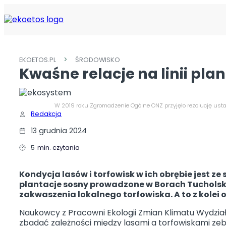
EKOETOS.PL
ŚRODOWISKO
Kwaśne relacje na linii pla
W 2019 roku Zgromadzenie Ogólne ONZ przyjęło rezolucję ust
Redakcja
13 grudnia 2024
5
min. czytania
Kondycja lasów i torfowisk w ich obrębie jest ze
plantacje sosny prowadzone w Borach Tucholskic
zakwaszenia lokalnego torfowiska. A to z kolei
Naukowcy z Pracowni Ekologii Zmian Klimatu Wydzia
zbadać zależności między lasami a torfowiskami zebra