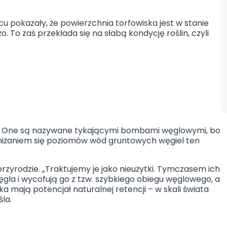
u pokazały, że powierzchnia torfowiska jest w stanie
. To zaś przekłada się na słabą kondycję roślin, czyli
zną. One są nazywane tykającymi bombami węglowymi, bo
obniżaniem się poziomów wód gruntowych węgiel ten
rzyrodzie. „Traktujemy je jako nieużytki. Tymczasem ich
la i wycofują go z tzw. szybkiego obiegu węglowego, a
a mają potencjał naturalnej retencji – w skali świata
la.
I