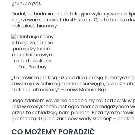
gruntowych.
Dodał, że badania teledetekcyjne wykonywane w lipc
nagrzewać się nawet do 45 stopni C, a to bardzo dużo
niską ilość biomasy.
Istnieje zależność
pomiędzy lasami
monokulturowym
i a torfowiskami
Fot. Pixabay
„Torfowiska i tak są już pod dużą presją klimatyc
zawierają w sobie ogromne ilości węgla, a wraz z 
trafia do atmosfery” – mówi Mariusz Bąk.
Jego zdaniem wciąż nie doceniamy roli torfowisk w p
rola w ekosystemie jest ogromna: są magazynem węg
przez to schładzają nam planetę. Poza tym torfowisk
gromadzą 10 proc. zasobów wody słodkiej” – podkreś
AKTUALNOŚC
CO MOŻEMY PORADZIĆ