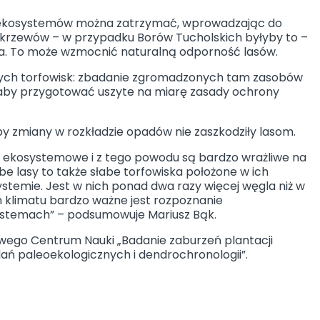
ci ekosystemów można zatrzymać, wprowadzając do
 krzewów – w przypadku Borów Tucholskich byłyby to –
na. To może wzmocnić naturalną odporność lasów.
lnych torfowisk: zbadanie zgromadzonych tam zasobów
, aby przygotować uszyte na miarę zasady ochrony
padów
by zmiany w rozkładzie opadów nie zaszkodziły lasom.
?
 ekosystemowe i z tego powodu są bardzo wrażliwe na
ać?
e lasy to także słabe torfowiska położone w ich
KO?
ystemie. Jest w nich ponad dwa razy więcej węgla niż w
n klimatu bardzo ważne jest rozpoznanie
systemach” – podsumowuje Mariusz Bąk.
ego Centrum Nauki „Badanie zaburzeń plantacji
ń paleoekologicznych i dendrochronologii”.