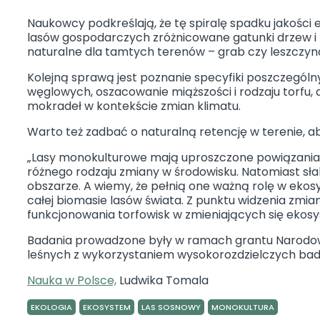
Środowisko
Technologie
Naukowcy podkreślają, że tę spiralę spadku jakoś
lasów gospodarczych zróżnicowane gatunki drzew i
Gospodarka
naturalne dla tamtych terenów – grab czy leszczy
Odpady
Kolejną sprawą jest poznanie specyfiki poszczegó
ODPADY
węglowych, oszacowanie miąższości i rodzaju torfu
mokradeł w kontekście zmian klimatu.
Wyszukiwarka cen od
Gdzie wyrzucać?
Warto też zadbać o naturalną retencję w terenie, a
Jak segregować
„Lasy monokulturowe mają uproszczone powiązania
Dlaczego segregow
różnego rodzaju zmiany w środowisku. Natomiast słab
Jak być bardziej E
obszarze. A wiemy, że pełnią one ważną rolę w ekos
całej biomasie lasów świata. Z punktu widzenia zmia
funkcjonowania torfowisk w zmieniających się eko
Badania prowadzone były w ramach grantu Narodow
leśnych z wykorzystaniem wysokorozdzielczych bada
Nauka w Polsce,
Ludwika Tomala
EKOLOGIA
EKOSYSTEM
LAS SOSNOWY
MONOKULTURA