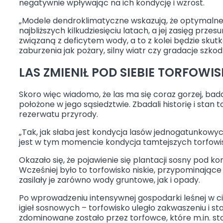
negatywnie wpływając na ich kondycję i wzrost.
„Modele dendroklimatyczne wskazują, że optymalne 
najbliższych kilkudziesięciu latach, a jej zasięg prz
związaną z deficytem wody, a to z kolei będzie sku
zaburzenia jak pożary, silny wiatr czy gradacje szko
LAS ZMIENIŁ POD SIEBIE TORFOWI
Skoro więc wiadomo, że las ma się coraz gorzej, bad
położone w jego sąsiedztwie. Zbadali historię i stan 
rezerwatu przyrody.
„Tak, jak słaba jest kondycja lasów jednogatunkowy
jest w tym momencie kondycja tamtejszych torfowis
Okazało się, że pojawienie się plantacji sosny pod ko
Wcześniej było to torfowisko niskie, przypominające p
zasilały je zarówno wody gruntowe, jak i opady.
Po wprowadzeniu intensywnej gospodarki leśnej w cią
igieł sosnowych – torfowisko uległo zakwaszeniu i st
zdominowane zostało przez torfowce, które m.in. s