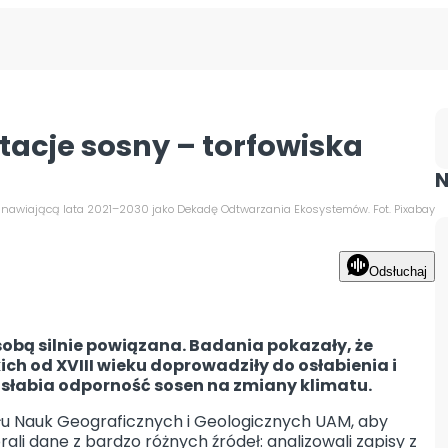
ntacje sosny – torfowiska
N
anawiającą lata 2021–2030 jako Dekadę Odtwarzania Ekosystemów. Fot. Pixabay
Odsłuchaj
 sobą silnie powiązana. Badania pokazały, że
h od XVIII wieku doprowadziły do osłabienia i
 osłabia odporność sosen na zmiany klimatu.
łu Nauk Geograficznych i Geologicznych UAM, aby
li dane z bardzo różnych źródeł: analizowali zapisy z