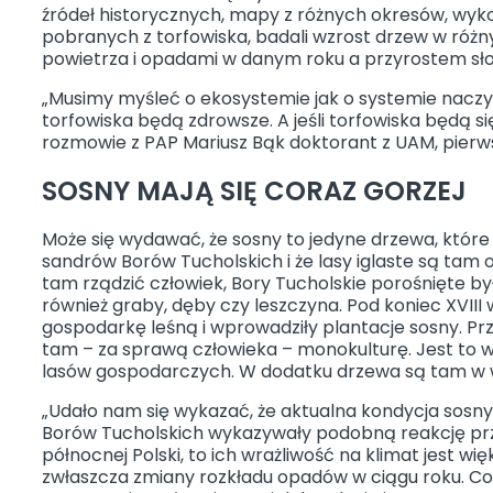
źródeł historycznych, mapy z różnych okresów, wykon
pobranych z torfowiska, badali wzrost drzew w róż
powietrza i opadami w danym roku a przyrostem sło
„Musimy myśleć o ekosystemie jak o systemie naczyń 
torfowiska będą zdrowsze. A jeśli torfowiska będą się 
rozmowie z PAP Mariusz Bąk doktorant z UAM, pierw
SOSNY MAJĄ SIĘ CORAZ GORZEJ
Może się wydawać, że sosny to jedyne drzewa, które
sandrów Borów Tucholskich i że lasy iglaste są tam od
tam rządzić człowiek, Bory Tucholskie porośnięte by
również graby, dęby czy leszczyna. Pod koniec XVII
gospodarkę leśną i wprowadziły plantacje sosny. Prz
tam – za sprawą człowieka – monokulturę. Jest to wi
lasów gospodarczych. W dodatku drzewa są tam w w
„Udało nam się wykazać, że aktualna kondycja sosny
Borów Tucholskich wykazywały podobną reakcję przyr
północnej Polski, to ich wrażliwość na klimat jest 
zwłaszcza zmiany rozkładu opadów w ciągu roku. Cora