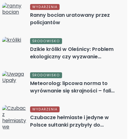
oddechowych
WYDARZENIA
Ranny bocian uratowany przez
policjantów
ŚRODOWISKO
Dzikie króliki w Oleśnicy: Problem
ekologiczny czy wyzwanie
etyczne?
ŚRODOWISKO
Meteorolog: lipcowa norma to
wyrównanie się skrajności – fali
upałów i ochłodzenia
WYDARZENIA
Czubacze hełmiaste i jedyne w
Polsce sułtanki przybyły do
wrocławskiego ZOO