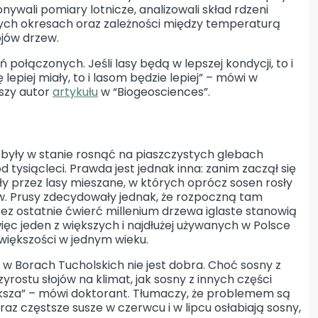
ywali pomiary lotnicze, analizowali skład rdzeni
nych okresach oraz zależności między temperaturą
jów drzew.
połączonych. Jeśli lasy będą w lepszej kondycji, to i
lepiej miały, to i lasom będzie lepiej” – mówi w
szy autor
artykułu
w “Biogeosciences”.
 były w stanie rosnąć na piaszczystych glebach
 tysiącleci. Prawda jest jednak inna: zanim zaczął się
ły przez lasy mieszane, w których oprócz sosen rosły
I w. Prusy zdecydowały jednak, że rozpoczną tam
ez ostatnie ćwierć millenium drzewa iglaste stanowią
ęc jeden z większych i najdłużej używanych w Polsce
iększości w jednym wieku.
 w Borach Tucholskich nie jest dobra. Choć sosny z
ostu słojów na klimat, jak sosny z innych części
większa” – mówi doktorant. Tłumaczy, że problemem są
z częstsze susze w czerwcu i w lipcu osłabiają sosny,