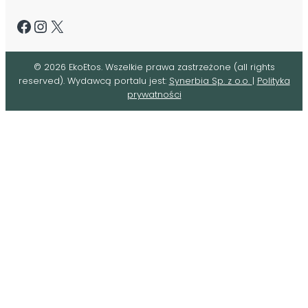
Facebook
Instagram
X
©
2026
EkoEtos. Wszelkie prawa zastrzeżone (all rights
reserved). Wydawcą portalu jest:
Synerbia Sp. z o.o.
|
Polityka
prywatności