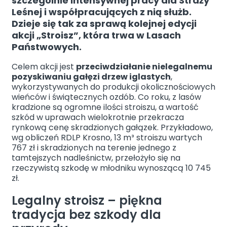
szczególnie intensywnej pracy dla Straży
Leśnej i współpracujących z nią służb.
Facebook
Instagram
X
Dzieje się tak za sprawą kolejnej edycji
akcji „Stroisz”, która trwa w Lasach
Państwowych.
Celem akcji jest
przeciwdziałanie nielegalnemu
pozyskiwaniu gałęzi drzew iglastych
,
wykorzystywanych do produkcji okolicznościowych
wieńców i świątecznych ozdób. Co roku, z lasów
kradzione są ogromne ilości stroiszu, a wartość
szkód w uprawach wielokrotnie przekracza
rynkową cenę skradzionych gałązek. Przykładowo,
wg obliczeń RDLP Krosno, 13 m³ stroiszu wartych
767 zł i skradzionych na terenie jednego z
tamtejszych nadleśnictw, przełożyło się na
rzeczywistą szkodę w młodniku wynoszącą 10 745
zł.
Legalny stroisz – piękna
tradycja bez szkody dla