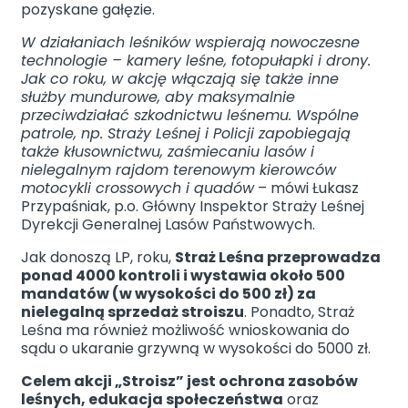
pozyskane gałęzie.
W działaniach leśników wspierają nowoczesne
technologie – kamery leśne, fotopułapki i drony.
Jak co roku, w akcję włączają się także inne
służby mundurowe, aby maksymalnie
przeciwdziałać szkodnictwu leśnemu. Wspólne
patrole, np. Straży Leśnej i Policji zapobiegają
także kłusownictwu, zaśmiecaniu lasów i
nielegalnym rajdom terenowym kierowców
motocykli crossowych i quadów
– mówi Łukasz
Przypaśniak, p.o. Główny Inspektor Straży Leśnej
Dyrekcji Generalnej Lasów Państwowych.
Jak donoszą LP, roku,
Straż Leśna przeprowadza
ponad 4000 kontroli i wystawia około 500
mandatów (w wysokości do 500 zł) za
nielegalną sprzedaż stroiszu
. Ponadto, Straż
Leśna ma również możliwość wnioskowania do
sądu o ukaranie grzywną w wysokości do 5000 zł.
Celem akcji „Stroisz” jest ochrona zasobów
leśnych, edukacja społeczeństwa
oraz