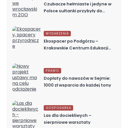
Czubacze hełmiaste i jedyne w
Polsce sułtanki przybyły do
wrocławskiego ZOO
WYDARZENIA
Ekospacer po Podgórzu –
Krakowskie Centrum Edukacji
Klimatycznej zaprasza
PRAWO
Dopłaty do nawozów w Sejmie:
1000 zł wsparcia do każdej tony
GOSPODARKA
Las dla dociekliwych –
sierpniowe warsztaty