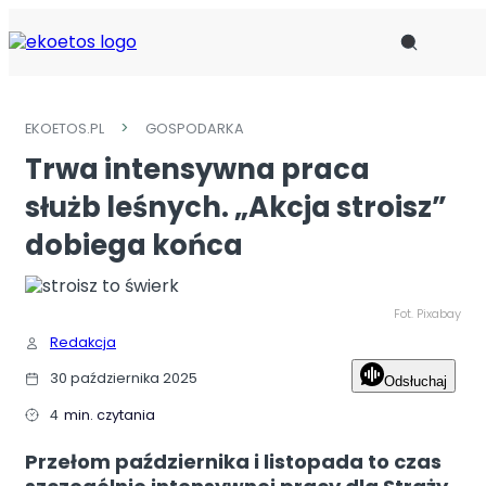
EKOETOS.PL
GOSPODARKA
AKTUALNOŚCI
Trwa intensywna praca
ODPADY
służb leśnych. „Akcja stroisz”
dobiega końca
INSTYTUCJE
EKO KALENDARZ
Fot. Pixabay
Redakcja
OGŁOSZENIA
30 października 2025
Odsłuchaj
O NAS
4
min. czytania
KONTAKT
Przełom października i listopada to czas