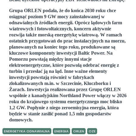
Grupa ORLEN
podała, że d
o końca 2030 roku chce
osiągnąć poziom 9 GW mocy zainstalowanej w
odnawialnych źródłach energii. Oprócz lądowych farm
wiatrowych i fotowoltaicznych, koncern aktywnie
rozwija także morską energetykę wiatrową. W ramach
ostatnich przygotowań do prac instalacyjnych na morzu,
planowanych na koniec tego roku, produkowane są
kluczowe komponenty inwestycji Baltic Power. Na
Pomorzu powstają między innymi stacje
elektroenergetyczne, które pozwolą odebrać energię z
turbin i przesłać ją na ląd. Inne ważne elementy
inwestycji powstają również w fabrykach
zlokalizowanych m.in. w Szczecinie, Kluczborku i
Żarach. Inwestycja realizowana przez Grupę ORLEN
wspólnie z kanadyjskim Northland Power włączy w 2026
roku do krajowego systemu energetycznego moc blisko
1,2 GW. Popłynie z niego zeroemisyjna energia, która
będzie w stanie zasilić ponad 1,5 mln gospodarstw
domowych.
ENERGETYKA ODNAWIALNA
ENERGIA
ORLEN
OZE