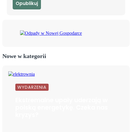
Nowe w kategorii
WYDARZENIA
Ekstremalne upały uderzają w
polską energetykę. Czeka nas
kryzys?