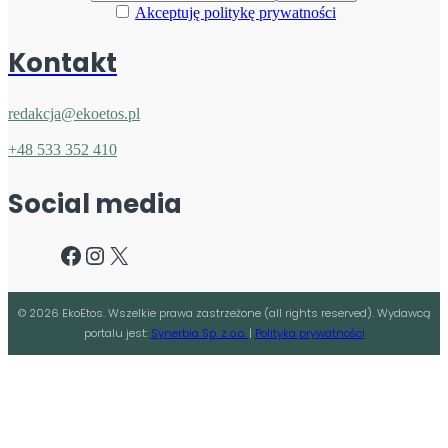
Akceptuję politykę prywatności
Kontakt
redakcja@ekoetos.pl
+48 533 352 410
Social media
Facebook
Instagram
X
©
2026
EkoEtos. Wszelkie prawa zastrzeżone (all rights reserved). Wydawcą
portalu jest:
Synerbia Sp. z o.o.
|
Polityka prywatności