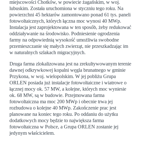
miejscowości Chotków, w powiecie żagańskim, w woj.
lubuskim. Została uruchomiona w styczniu tego roku. Na
powierzchni 45 hektarów zamontowano ponad 61 tys. paneli
fotowoltaicznych, których łączna moc wynosi 40 MWp.
Instalacja jest zaprojektowana w ten sposób, żeby redukować
oddziaływanie na środowisko. Podniesienie ogrodzenia
farmy na odpowiednią wysokość umożliwia swobodne
przemieszczanie się małych zwierząt, nie przeszkadzając im
w naturalnych szlakach migracyjnych.
Druga farma zlokalizowana jest na zrekultywowanym terenie
dawnej odkrywkowej kopalni węgla brunatnego w gminie
Przykona, w woj. wielopolskim. W jej pobliżu Grupa
ORLEN posiada już instalacje fotowoltaiczne i wiatrowe o
łącznej mocy ok. 57 MW, a kolejne, których moc wyniesie
ok. 68 MW, są w budowie. Przejmowana farma
fotowoltaiczna ma moc 200 MWp i obecnie trwa jej
rozbudowa o kolejne 40 MWp. Zakończenie prac jest
planowane na koniec tego roku. Po oddaniu do użytku
dodatkowych mocy będzie to największa farma
fotowoltaiczna w Polsce, a Grupa ORLEN zostanie jej
jedynym właścicielem.