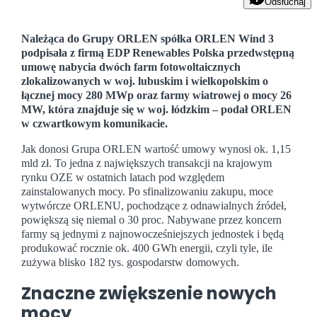
Odsłuchaj
Należąca do Grupy ORLEN spółka ORLEN Wind 3
podpisała z firmą EDP Renewables Polska przedwstępną
umowę nabycia dwóch farm fotowoltaicznych
zlokalizowanych w woj. lubuskim i wielkopolskim o
łącznej mocy 280 MWp oraz farmy wiatrowej o mocy 26
MW, która znajduje się w woj. łódzkim –
podał ORLEN
w czwartkowym komunikacie
.
Jak donosi Grupa ORLEN wartość umowy wynosi ok. 1,15
mld zł. To jedna z największych transakcji na krajowym
rynku OZE w ostatnich latach pod względem
zainstalowanych mocy. Po sfinalizowaniu zakupu, moce
wytwórcze ORLENU, pochodzące z odnawialnych źródeł,
powiększą się niemal o 30 proc. Nabywane przez koncern
farmy są jednymi z najnowocześniejszych jednostek i będą
produkować rocznie ok. 400 GWh energii, czyli tyle, ile
zużywa blisko 182 tys. gospodarstw domowych.
Znaczne z
większenie nowych
mocy