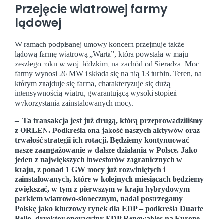
Przejęcie wiatrowej farmy
lądowej
W ramach podpisanej umowy koncern przejmuje także
lądową farmę wiatrową „Warta”, która powstała w maju
zeszłego roku w woj. łódzkim, na zachód od Sieradza. Moc
farmy wynosi 26 MW i składa się na nią 13 turbin. Teren, na
którym znajduje się farma, charakteryzuje się dużą
intensywnością wiatru, gwarantującą wysoki stopień
wykorzystania zainstalowanych mocy.
–
Ta transakcja jest już drugą, którą przeprowadziliśmy
z ORLEN. Podkreśla ona jakość naszych aktywów oraz
trwałość strategii ich rotacji. Będziemy kontynuować
nasze zaangażowanie w dalsze działania w Polsce. Jako
jeden z największych inwestorów zagranicznych w
kraju, z ponad 1 GW mocy już rozwiniętych i
zainstalowanych, które w kolejnych miesiącach będziemy
zwiększać, w tym z pierwszym w kraju hybrydowym
parkiem wiatrowo-słonecznym, nadal postrzegamy
Polskę jako kluczowy rynek dla EDP – podkreśla Duarte
Bello, dyrektor operacyjny EDP Renewables na Europę
.