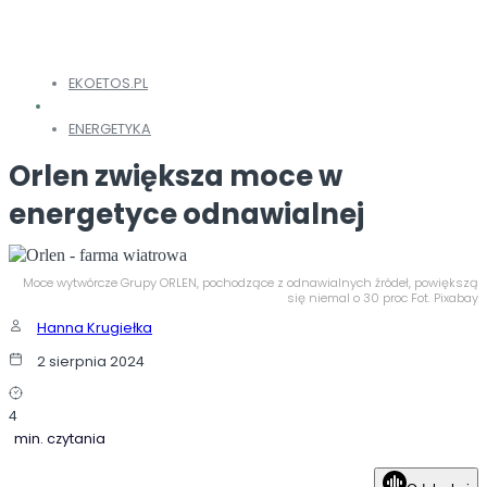
EKOETOS.PL
ENERGETYKA
Orlen zwiększa moce w
energetyce odnawialnej
Moce wytwórcze Grupy ORLEN, pochodzące z odnawialnych źródeł, powiększą
się niemal o 30 proc Fot. Pixabay
Hanna Krugiełka
2 sierpnia 2024
4
min. czytania