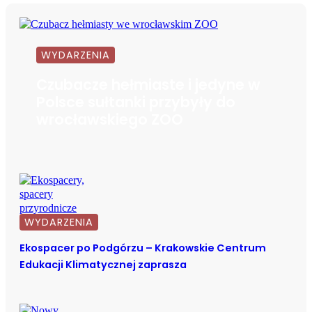
WYDARZENIA
Czubacze hełmiaste i jedyne w
Polsce sułtanki przybyły do
wrocławskiego ZOO
WYDARZENIA
Ekospacer po Podgórzu – Krakowskie Centrum
Edukacji Klimatycznej zaprasza