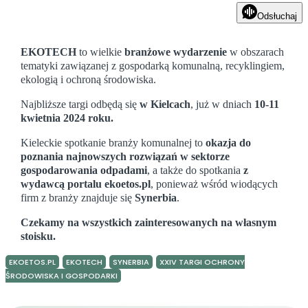
Odsłuchaj
EKOTECH
to wielkie
branżowe wydarzenie
w obszarach
tematyki zawiązanej z gospodarką komunalną, recyklingiem,
ekologią i ochroną środowiska.
Najbliższe targi odbędą się
w Kielcach
, już w dniach
10-11
kwietnia 2024 roku.
Kieleckie spotkanie branży komunalnej to
okazja do
poznania najnowszych rozwiązań w sektorze
gospodarowania odpadami
, a także do spotkania
z
wydawcą portalu ekoetos.pl
, ponieważ wśród wiodących
firm z branży znajduje się
Synerbia
.
Czekamy na wszystkich zainteresowanych na własnym
stoisku.
EKOETOS.PL
EKOTECH
SYNERBIA
XXIV TARGI OCHRONY
ŚRODOWISKA I GOSPODARKI