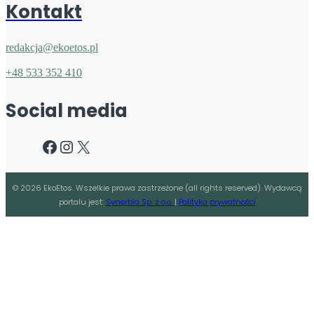
Kontakt
redakcja@ekoetos.pl
+48 533 352 410
Social media
Facebook
Instagram
X
©
2026
EkoEtos. Wszelkie prawa zastrzeżone (all rights reserved). Wydawcą
portalu jest:
Synerbia Sp. z o.o.
|
Polityka prywatności