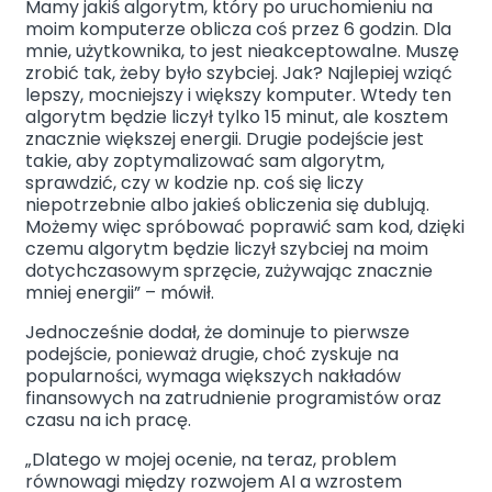
Mamy jakiś algorytm, który po uruchomieniu na
moim komputerze oblicza coś przez 6 godzin. Dla
mnie, użytkownika, to jest nieakceptowalne. Muszę
zrobić tak, żeby było szybciej. Jak? Najlepiej wziąć
lepszy, mocniejszy i większy komputer. Wtedy ten
algorytm będzie liczył tylko 15 minut, ale kosztem
znacznie większej energii. Drugie podejście jest
takie, aby zoptymalizować sam algorytm,
sprawdzić, czy w kodzie np. coś się liczy
niepotrzebnie albo jakieś obliczenia się dublują.
Możemy więc spróbować poprawić sam kod, dzięki
czemu algorytm będzie liczył szybciej na moim
dotychczasowym sprzęcie, zużywając znacznie
mniej energii” – mówił.
Jednocześnie dodał, że dominuje to pierwsze
podejście, ponieważ drugie, choć zyskuje na
popularności, wymaga większych nakładów
finansowych na zatrudnienie programistów oraz
czasu na ich pracę.
„Dlatego w mojej ocenie, na teraz, problem
równowagi między rozwojem AI a wzrostem