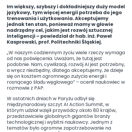
Im większy, szybszy i dokładniejszy duży model
Facebook
Instagram
X
językowy, tym więcej energii potrzeba do jego
trenowania i użytkowania. Akceptujemy
jednak ten stan, ponieważ mamy w głowie
nadrzędny cel, jakim jest rozwój sztucznej
inteligencji – powiedział dr hab. inż. Paweł
Kasprowski, prof. Politechniki Śląskiej.
„W naszym codziennym życiu wiele rzeczy wymaga
od nas poświęcenia. Uważam, że tutaj jest
podobnie. Nam, cywilizacji, rozwój AI jest potrzebny,
a wręcz niezbędny, dlatego akceptujemy, że dzieje
się on kosztem ogromnego zużycia energii i
rosnącego śladu węglowego” – ocenił naukowiec w
rozmowie z PAP.
W ostatnich dniach w Paryżu odbył się
międzynarodowy szczyt AI Action Summit, w
którym udział wzięli przywódcy około 80 krajów,
przedstawiciele globalnych gigantów branży
technologicznej i wybitni naukowcy. Jednym z
tematów było ogromne zapotrzebowanie na