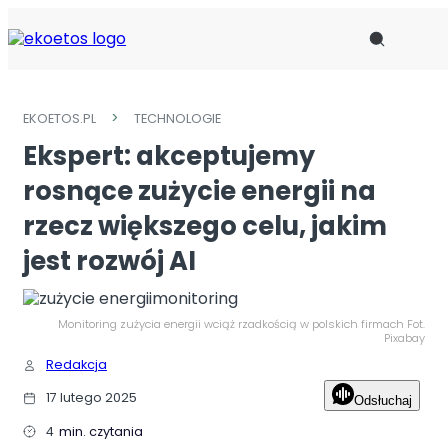
EKOETOS.PL
TECHNOLOGIE
AKTUALNOŚCI
Ekspert: akceptujemy
ODPADY
rosnące zużycie energii na
rzecz większego celu, jakim
INSTYTUCJE
jest rozwój AI
EKO KALENDARZ
OGŁOSZENIA
Monitoring zużycia energii wciąż rzadkością w polskich firmach Fot.
Pixabay
Redakcja
O NAS
17 lutego 2025
Odsłuchaj
KONTAKT
4
min. czytania