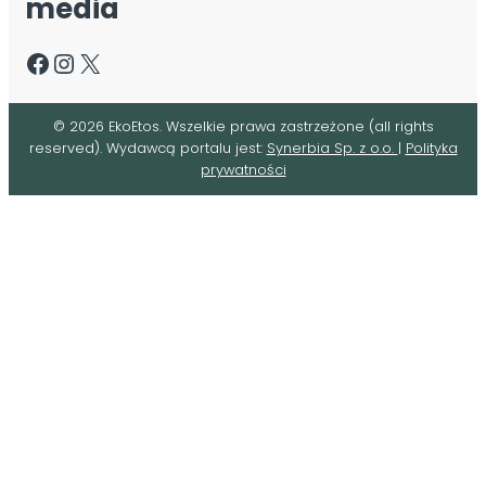
media
Facebook
Instagram
X
©
2026
EkoEtos. Wszelkie prawa zastrzeżone (all rights
reserved). Wydawcą portalu jest:
Synerbia Sp. z o.o.
|
Polityka
prywatności