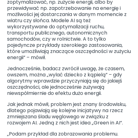
zoptymalizować, np. zużycie energii, albo by
przewidywać np. zapotrzebowanie na energię i
możliwości jej dostarczania w danym momencie z
wiatru czy słońca. Modele AI są też
wykorzystywane do optymalizacji ruchu,
transportu publicznego, autonomicznych
samochodów, czy w rolnictwie. A to tylko
pojedyncze przykłady szerokiego zastosowania,
które umożliwiają znaczące oszczędności w zużyciu
energii” – mówił.
Jednocześnie, badacz zwrócił uwagę, że czasem,
owszem, można „wylać dziecko z kąpielą” – gdy
algorytmy wprawdzie przyczyniają się do jakiejś
oszczędności, ale jednocześnie zużywają
niewspółmiernie do efektu dużo energii.
Jak jednak mówił, problem jest znany środowisku,
dlatego pojawiają się kolejne inicjatywy na rzecz
zmniejszana śladu węglowego w związku z
rozwojem AI. Jedną z nich jest idea „Green in AI”.
„Podam przykład dla zobrazowania problemu.