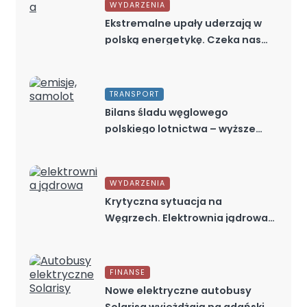
WYDARZENIA
Ekstremalne upały uderzają w
polską energetykę. Czeka nas
kryzys?
TRANSPORT
Bilans śladu węglowego
polskiego lotnictwa – wyższe
emisje CO2?
WYDARZENIA
Krytyczna sytuacja na
Węgrzech. Elektrownia jądrowa
zostanie wyłączona
FINANSE
Nowe elektryczne autobusy
Solarisa wyjeżdżają na gdańskie