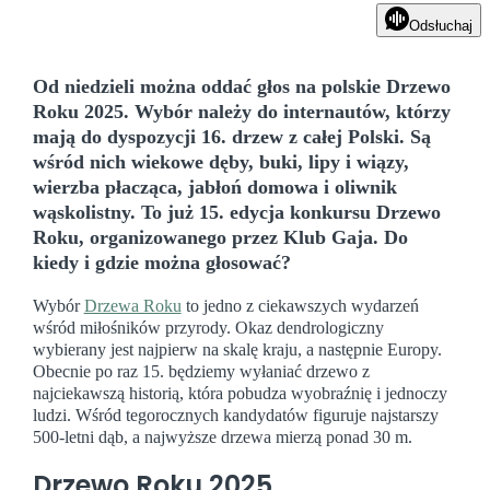
Odsłuchaj
Od niedzieli można oddać głos na polskie Drzewo
Roku 2025. Wybór należy do internautów, którzy
mają do dyspozycji 16. drzew z całej Polski. Są
wśród nich wiekowe dęby, buki, lipy i wiązy,
wierzba płacząca, jabłoń domowa i oliwnik
wąskolistny. To już 15. edycja konkursu Drzewo
Roku, organizowanego przez Klub Gaja. Do
kiedy i gdzie można głosować?
Wybór
Drzewa Roku
to jedno z ciekawszych wydarzeń
wśród miłośników przyrody. Okaz dendrologiczny
wybierany jest najpierw na skalę kraju, a następnie Europy.
Obecnie po raz 15. będziemy wyłaniać drzewo z
najciekawszą historią, która pobudza wyobraźnię i jednoczy
ludzi. Wśród tegorocznych kandydatów figuruje najstarszy
500-letni dąb, a najwyższe drzewa mierzą ponad 30 m.
Drzewo Roku 2025