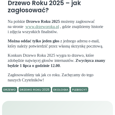
Drzewo Roku 2025 – jak
zagłosować?
Na polskie
Drzewo Roku 2025
możemy zagłosować
na stronie
www.drzeworoku.pl
, gdzie znajdziemy historie
i zdjęcia wszystkich finalistów.
M
oż
na
oddać tylko jeden głos
z jednego adresu e-mail,
który należy potwierdzić przez własną skrzynkę pocztową.
Konkurs Drzewo Roku 2025 wygra to drzewo, które
zdobędzie najwięcej głosów internautów.
Z
wycięz
ca znany
będzie
1 lipca o godzinie 12.00
.
Zagłosowaliśmy tak jak co roku. Zachęcamy do tego
naszych Czytelników!
DRZEWO
DRZEWO ROKU 2025
EKOLOGIA
PLEBISCYT