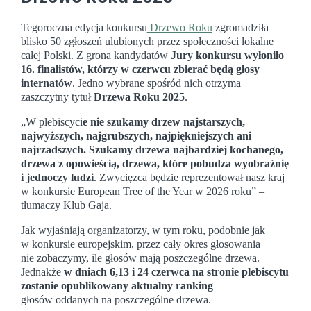
Tegoroczna edycja konkursu
Drzewo Roku
zgromadziła
blisko 50 zgłoszeń ulubionych przez społeczności lokalne
całej Polski. Z grona kandydatów
Jury konkursu wyłoniło
16. finalistów, którzy
w czerwcu zbierać będą
głosy
internatów
. Jedno wybrane spośród nich otrzyma
zaszczytny tytuł
D
rzewa Roku 2025
.
„W plebiscyci
e nie szukamy drzew najstarszych,
najwyższych, najgrubszych, najpiękniejszych ani
najrzadszych. Szukamy drzewa najbardziej kochanego,
drzewa z opowieścią, drzewa, które pobudza wyobraźnię
i jednoczy ludzi
. Zwycięzca będzie reprezentował nasz kraj
w konkursie European Tree of the Year w 2026 roku” –
tłumaczy Klub Gaja.
Jak wyjaśniają organizatorzy, w tym roku, podobnie jak
w konkursie europejskim, przez cały okres głosowania
nie zobaczymy, ile głosów mają poszczególne drzewa.
Jednakże
w dniach 6,13 i 24 czerwca na stronie plebiscytu
zostanie opublikowany aktualny ranking
głosów oddanych na poszczególne drzewa.