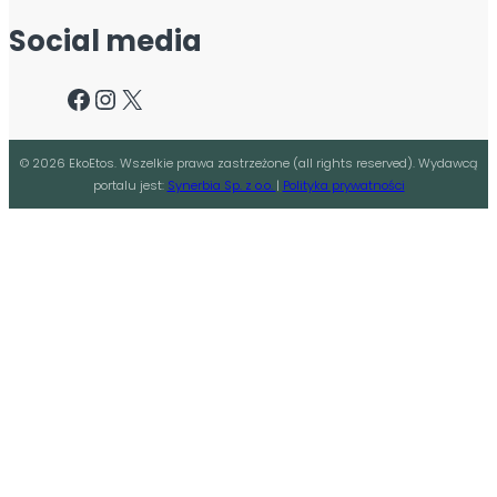
Social media
Facebook
Instagram
X
©
2026
EkoEtos. Wszelkie prawa zastrzeżone (all rights reserved). Wydawcą
portalu jest:
Synerbia Sp. z o.o.
|
Polityka prywatności