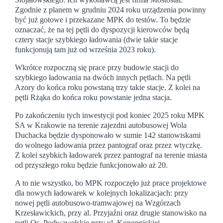
Zgodnie z planem w grudniu 2024 roku urządzenia powinny
być już gotowe i przekazane MPK do testów. To będzie
oznaczać, że na tej pętli do dyspozycji kierowców będą
cztery stacje szybkiego ładowania (dwie takie stacje
funkcjonują tam już od września 2023 roku).
Wkrótce rozpoczną się prace przy budowie stacji do
szybkiego ładowania na dwóch innych pętlach. Na pętli
Azory do końca roku powstaną trzy takie stacje. Z kolei na
pętli Rżąka do końca roku powstanie jedna stacja.
Po zakończeniu tych inwestycji pod koniec 2025 roku MPK
SA w Krakowie na terenie zajezdni autobusowej Wola
Duchacka będzie dysponowało w sumie 142 stanowiskami
do wolnego ładowania przez pantograf oraz przez wtyczkę.
Z kolei szybkich ładowarek przez pantograf na terenie miasta
od przyszłego roku będzie funkcjonowało aż 20.
A to nie wszystko, bo MPK rozpoczęło już prace projektowe
dla nowych ładowarek w kolejnych lokalizacjach: przy
nowej pętli autobusowo-tramwajowej na Wzgórzach
Krzesławickich, przy al. Przyjaźni oraz drugie stanowisko na
pętli Os. Podwawelskie przy ul. Konopnickiej.