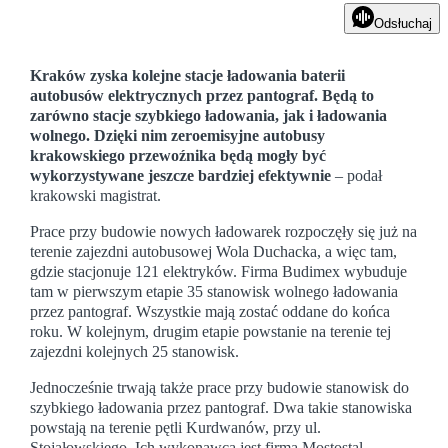
Odsłuchaj
Kraków zyska kolejne stacje ładowania baterii
autobusów elektrycznych przez pantograf. Będą to
zarówno stacje szybkiego ładowania, jak i ładowania
wolnego. Dzięki nim zeroemisyjne autobusy
krakowskiego przewoźnika będą mogły być
wykorzystywane jeszcze bardziej efektywnie
– podał
krakowski magistrat.
Prace przy budowie nowych ładowarek rozpoczęły się już na
terenie zajezdni autobusowej Wola Duchacka, a więc tam,
gdzie stacjonuje 121 elektryków. Firma Budimex wybuduje
tam w pierwszym etapie 35 stanowisk wolnego ładowania
przez pantograf. Wszystkie mają zostać oddane do końca
roku. W kolejnym, drugim etapie powstanie na terenie tej
zajezdni kolejnych 25 stanowisk.
Jednocześnie trwają także prace przy budowie stanowisk do
szybkiego ładowania przez pantograf. Dwa takie stanowiska
powstają na terenie pętli Kurdwanów, przy ul.
Stojałowskiego. Ich wykonawcą jest firma Mostostal.