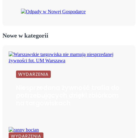
Nowe w kategorii
WYDARZENIA
Niesprzedana żywność trafia do
potrzebujących dzięki zbiórkom
na targowiskach
WYDARZENIA