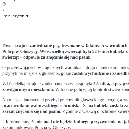
2
min. czytania
Dwa skrajnie zaniedbane psy, trzymane w fatalnych warunkach z
Policji w Głuszycy. Właścicielką zwierząt była 52-letnia kobieta 
zwierząt – odpowie za znęcanie się nad psami.
O przebywających w tragicznych warunkach dogu niemieckim i mie
przybyli na miejsce z głoszenia, gdzie zastali
wychudzone i zaniedb
Właścicielką skrajnie zaniedbanych zwierząt była
52-latka,
a psy
pr
zawilgoconym mieszkaniu
. W trakcie policyjnej kontroli stwierdzo
Na miejsce interwencji przybył pracownik głuszyckiego urzędu, a z
pracownikom wałbrzyskiego schroniska
. Sama
kobieta została z
zarzut znęcania się nad psami
. Zgodnie z Ustawą o ochronie zwierząt
– Informujemy, że
nie ma i nie będzie żadnego przyzwolenia na j
zakomunikowała Policja w Głuszycy.