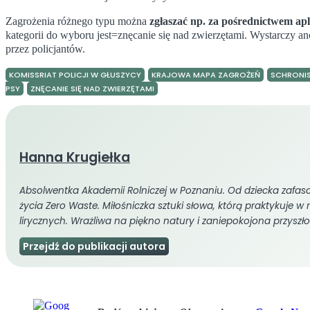
Zagrożenia różnego typu można
zgłaszać np. za pośrednictwem a
kategorii do wyboru jest=znęcanie się nad zwierzętami. Wystarczy a
przez policjantów.
KOMISSRIAT POLICJI W GŁUSZYCY
KRAJOWA MAPA ZAGROŻEŃ
SCHRONI
PSY
ZNĘCANIE SIĘ NAD ZWIERZĘTAMI
Hanna Krugiełka
Absolwentka Akademii Rolniczej w Poznaniu. Od dziecka zafas
życia Zero Waste. Miłośniczka sztuki słowa, którą praktykuje w 
lirycznych. Wrażliwa na piękno natury i zaniepokojona przyszło
Przejdź do publikacji autora