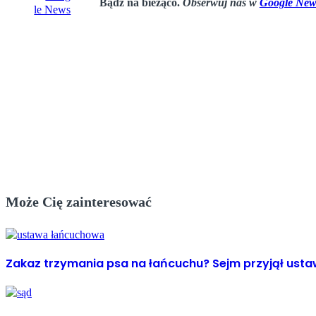
Bądź na bieżąco.
Obserwuj nas w
Google New
Może Cię zainteresować
Zakaz trzymania psa na łańcuchu? Sejm przyjął ust