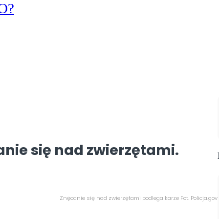
KO?
nie się nad zwierzętami.
Znęcanie się nad zwierzętami podlega karze Fot. Policja.gov