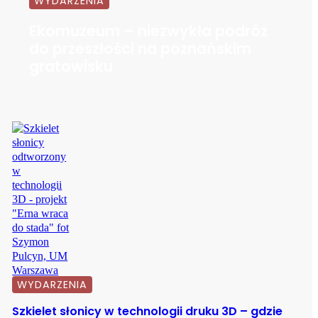
WYDARZENIA
Ekomuzeum – niezwykła podróż
do przeszłości na poznańskim
gratowisku
WYDARZENIA
Szkielet słonicy w technologii druku 3D – gdzie