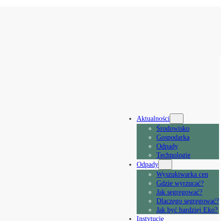
Aktualności
Środowisko
Gospodarka
Odpady
Technologie
Odpady
Wyszukiwarka cen
Gdzie wyrzucać?
Jak segregować?
Dlaczego segregować?
Jak być bardziej Eko?
Instytucje