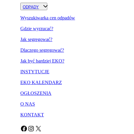
ODPADY
Wyszukiwarka cen odpadów
Gdzie wyrzucać?
Jak segregować?
Dlaczego segregować?
Jak być bardziej EKO?
INSTYTUCJE
EKO KALENDARZ
OGŁOSZENIA
O NAS
KONTAKT
Facebook
Instagram
X