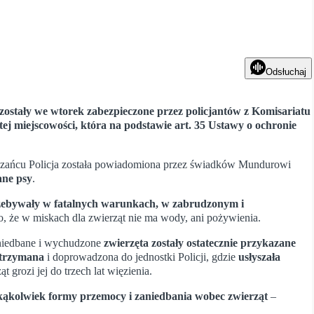
Odsłuchaj
ostały we wtorek zabezpieczone przez policjantów z Komisariatu
z tej miejscowości, która na podstawie art. 35 Ustawy o ochronie
szańcu Policja została powiadomiona przez świadków Mundurowi
ane psy
.
zebywały w fatalnych warunkach, w zabrudzonym i
no, że w miskach dla zwierząt nie ma wody, ani pożywienia.
aniedbane i wychudzone
zwierzęta zostały ostatecznie przykazane
atrzymana
i doprowadzona do jednostki Policji, gdzie
usłyszała
 grozi jej do trzech lat więzienia.
akąkolwiek formy przemocy i zaniedbania wobec zwierząt
–