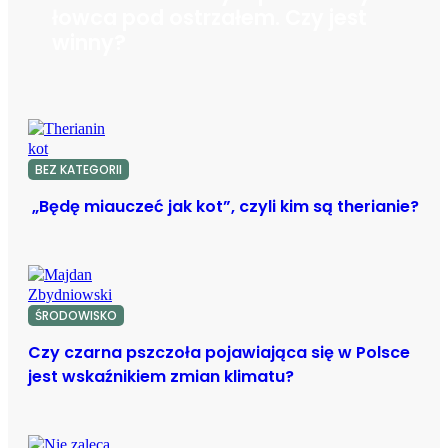
łowca pod ostrzałem. Czy jest
winny?
BEZ KATEGORII
„Będę miauczeć jak kot”, czyli kim są therianie?
ŚRODOWISKO
Czy czarna pszczoła pojawiająca się w Polsce
jest wskaźnikiem zmian klimatu?