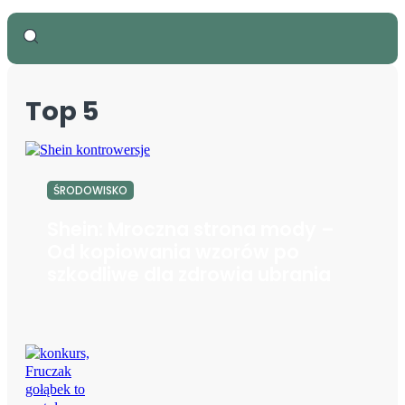
Top 5
ŚRODOWISKO
Shein: Mroczna strona mody –
Od kopiowania wzorów po
szkodliwe dla zdrowia ubrania