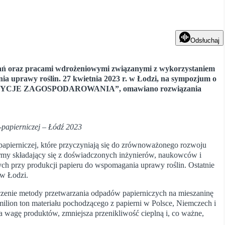
Odsłuchaj
adań oraz pracami wdrożeniowymi związanymi z wykorzystaniem
 uprawy roślin. 27 kwietnia 2023 r. w Łodzi, na sympozjum o
YCJE ZAGOSPODAROWANIA”, omawiano rozwiązania
-papierniczej – Łódź 2023
 papierniczej, które przyczyniają się do zrównoważonego rozwoju
irmy składający się z doświadczonych inżynierów, naukowców i
ch przy produkcji papieru do wspomagania uprawy roślin. Ostatnie
 w Łodzi.
aczenie metody przetwarzania odpadów papierniczych na mieszaninę
milion ton materiału pochodzącego z papierni w Polsce, Niemczech i
ża wagę produktów, zmniejsza przenikliwość cieplną i, co ważne,