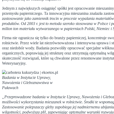
Jednym z największych osiągnięć spółki jest opracowanie mieszani
przemysłu papierniczego. Ta innowacyjna mieszanina znalazła zasto
zastosowanie jako zamiennik trocin w procesie wypalania materiałów
produktów. Od 2003 r. jest to metoda szeroko stosowana w Polsce i p
milion ton materiału wytwarzanego w papierniach Polski, Niemiec i 
Firma nie ogranicza się tylko do branży papierniczej, koncentruje 
rolnictwie. Przez wiele lat niezrównoważona i intensywna uprawa 
oraz niedobór wody. Badania pozwoliły opracować specjalne włókna 
organicznych, poprawiają jej strukturę oraz utrzymują optymalną w
skuteczność rozwiązań, które są chwalone przez renomowane instytut
Weterynaryjny.
Badania w Instytucie Uprawy,
Nawożenia i Gleboznawstwa w
Puławach
„Przeprowadzone badania w Instytucie Uprawy, Nawożenia i Gleboz
możliwości wykorzystania mieszanek w rolnictwie. Środki te wspoma
Zastosowanie polepszaczy gleby zapobiega jej nadmiernemu ubijaniu
wilgotności, podwyższa pH, zapewniając optymalne warunki rozwoju 