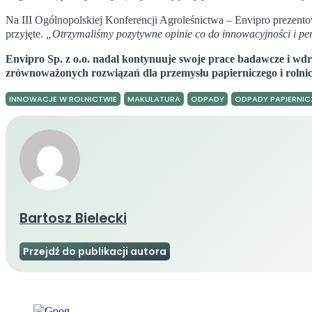
Na III Ogólnopolskiej Konferencji Agroleśnictwa – Envipro prezentowa
przyjęte.
„Otrzymaliśmy pozytywne opinie co do innowacyjności i p
Envipro Sp. z o.o. nadal kontynuuje swoje prace badawcze i wdr
zrównoważonych rozwiązań dla przemysłu papierniczego i rolnic
INNOWACJE W ROLNICTWIE
MAKULATURA
ODPADY
ODPADY PAPIERNIC
Bartosz Bielecki
Przejdź do publikacji autora