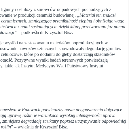
ny ligniny i celulozy z surowców odpadowych pochodzących z
sowanie w produkcji ceramiki budowlanej.
„Materiał ten znalazł
 ceramicznych, zmniejszając przenikalność cieplną i obniżając wagę
aństwach z nami sąsiadujących, dzięki której przetworzono już ponad
Słowacji”
– podkreśla dr Krzysztof Bisz.
swoje wysiłki na zastosowaniu materiałów poprodukcyjnych w
i stosowanie nawozów sztucznych spowodowały degradację gruntów
celulozowe, które po dodaniu do gleby dostarczają składników
ilgotność. Pozytywne wyniki badań terenowych potwierdzają
y, takie jak Instytut Medycyny Wsi i Państwowy Instytut
nawstwa w Puławach potwierdziły nasze przypuszczenia dotyczące
gają uprawę roślin w warunkach wysokiej intensywności upraw.
, zmniejsza degradację struktury poprzez utrzymywanie odpowiedniej
roślin
” – wyjaśnia dr Krzysztof Bisz.