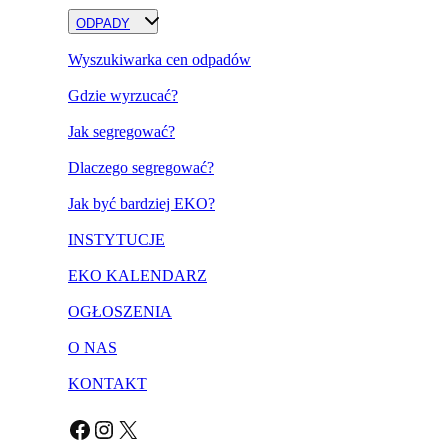
ODPADY
Wyszukiwarka cen odpadów
Gdzie wyrzucać?
Jak segregować?
Dlaczego segregować?
Jak być bardziej EKO?
INSTYTUCJE
EKO KALENDARZ
OGŁOSZENIA
O NAS
KONTAKT
Facebook
Instagram
X