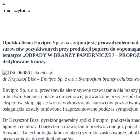
4
min. czytania
Opolska firma Envipro Sp. z o.o. zajmuje się prowadzeniem b
surowców pozyskiwanych przy produkcji papieru do wspomagania
tematyce „ODPADY W BRANŻY PAPIERNICZEJ – PROPOZ
dedykowane branży.
dr Krzysztof Bisz – Envipro Sp. z o.o.: Sympozjum branży celulozowo
Envipro Sp. z o.o. przedstawiła alternatywne rozwiązania dla branży
rolnictwa. Badania i prace wdrożeniowe, prowadzone przez zespół f
ekspertów, skupiają się wokół wykorzystania surowców pozyskiwany
osiągnięcia zostały omówione i zaprezentowane podczas sympozjum
Dr Krzysztof Bisz, dyrektor generalny spółki Envipro, podkreśla zn
ligniny i celulozy. Dzięki temu rozwiązaniu przetworzono już ponad 
Słowacji. Ta technologia, która znalazła szerokie zastosowanie, obni
przyczynia się do redukcji odpadów.