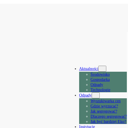
Aktualności
Środowisko
Gospodarka
Odpady
Technologie
Odpady
Wyszukiwarka cen
Gdzie wyrzucać?
Jak segregować?
Dlaczego segregować?
Jak być bardziej Eko?
Instytucje