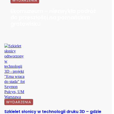
WYDARZENIA
Ekomuzeum – niezwykła podróż
do przeszłości na poznańskim
gratowisku
WYDARZENIA
Szkielet słonicy w technologii druku 3D – gdzie