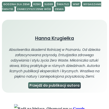
GODZINA DLA ZIEMI
RZEKI
SLIDER
ŚWIATŁO
WWF
WYGASZANIE
ŚWIATEŁ
ZANIECZYSZCZENIE WÓD
ZIEMIA
Hanna Krugiełka
Absolwentka Akademii Rolniczej w Poznaniu. Od dziecka
zafascynowana przyrodą. Entuzjastka zdrowego
odżywiania i stylu życia Zero Waste. Miłośniczka sztuki
słowa, którą praktykuje w różnych dziedzinach. Autorka
licznych publikacji eksperckich i lirycznych. Wrażliwa na
piękno natury i zaniepokojona przyszłością Ziemi.
Przejdź do publikacji autora
Bądź na bieżąco.
Obserwuj nas w
Google