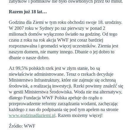
zabytków i pomników nie było oświetlonych przez 60 minut.
Razem już 18 lat…
Godzina dla Ziemi w tym roku obchodzi swoje 18. urodziny.
W 2007 roku w Sydney po raz pierwszy w ponad 2
milionach domów wyłączono światło na godzinę. Od tego
czasu z roku na rok akcja WWF jest coraz bardziej
rozpoznawalna i gromadzi więcej uczestników. Ziemia jest
naszym domem, nie mamy innego. Dbanie o jej dobro to
dbanie o nasze dobro.
Aż 99,5% polskich rzek jest w złym stanie, bo są
niewłaściwie administrowane. Teraz o rzekach decyduje
Ministerstwo Infrastruktury, które nie zajmuje się ochroną
środowisk, a realizacją inwestycji. Rzeki powinny znaleźć się
w gestii Ministerstwa Środowiska. Woda nie ma alternatywy,
dlatego Fundacja WWF Polska apeluje do rządu o
przeprowadzenie reformy zarządzania wodami, zachęcając
każdego z nas do podpisania się pod tym apelem na stronie
www.godzinadlaziemi.pl
. Razem możemy więcej!
Źródło: WWF