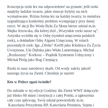
Koncepcja rzeki łez ma odpowiedzieć na pytanie: jeśli rzeki
miałyby ludzkie twarze, jakie emocje byłyby na nich
wymalowane. Różna forma łez na każdej twarzy, to metafora
sygnalizująca konkretny problem występujący przy danej
rzece. W akcji Bo Woda Była Za Słona bierze udział m.in.
Majka Jeżowska, dla której dziś ,,Wszystkie rzeki nasze są”.
Artystka wcieliła się w Odrę (symbol umęczenia polskich
rzek), a dokładnie Odrę Algami Umęczoną. W rolach
pozostałych rzek: Iga „Ofelia” Krefft jako Kłodnica Za Życia
Uwięziona, Ula Dębska jako Wisła Lamentująca, Michał
„Rozkoszny” Korkosz – Prądnik Systemem Udręczony i
Michał Piróg jako Bug Cierpiący.
Rzeki to nasz narodowy skarb. Od wody zależy jakość
naszego życia na Ziemi. Chrońmy je razem!
Kto w Polsce zgasi światło?
Do udziału w tej edycji Godziny dla Ziemi WWF dołączyło
już blisko 60 miast i instytucji z całej Polski, a zgłoszenia
cały czas spływają. Swój udział potwierdziły m.in.
Kancelaria Prezydenta RP, Kancelaria Premiera, Sejmu i