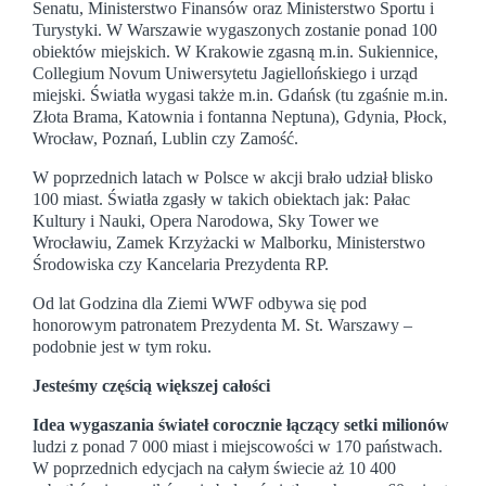
Senatu, Ministerstwo Finansów oraz Ministerstwo Sportu i
Turystyki. W Warszawie wygaszonych zostanie ponad 100
obiektów miejskich. W Krakowie zgasną m.in. Sukiennice,
Collegium Novum Uniwersytetu Jagiellońskiego i urząd
miejski. Światła wygasi także m.in. Gdańsk (tu zgaśnie m.in.
Złota Brama, Katownia i fontanna Neptuna), Gdynia, Płock,
Wrocław, Poznań, Lublin czy Zamość.
W poprzednich latach w Polsce w akcji brało udział blisko
100 miast. Światła zgasły w takich obiektach jak: Pałac
Kultury i Nauki, Opera Narodowa, Sky Tower we
Wrocławiu, Zamek Krzyżacki w Malborku, Ministerstwo
Środowiska czy Kancelaria Prezydenta RP.
Od lat Godzina dla Ziemi WWF odbywa się pod
honorowym patronatem Prezydenta M. St. Warszawy –
podobnie jest w tym roku.
Jesteśmy częścią większej całości
Idea wygaszania świateł corocznie łączący setki milionów
ludzi z ponad 7 000 miast i miejscowości w 170 państwach.
W poprzednich edycjach na całym świecie aż 10 400