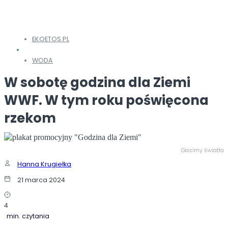
EKOETOS.PL
WODA
W sobotę godzina dla Ziemi
WWF. W tym roku poświęcona
rzekom
Gasimy światła
Hanna Krugiełka
21 marca 2024
4
min. czytania