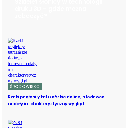
Szkielet słonicy w technologii
druku 3D – gdzie można
zobaczyć?
ŚRODOWISKO
Rzeki pogłębiły tatrzańskie doliny, a lodowce
nadały im chakterystyczny wygląd