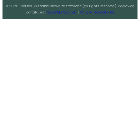
©
2026
EkoEtos. Wszelkie prawa zastrzeżone (all rights reserved). Wydawcą
portalu jest:
Synerbia Sp. z o.o.
|
Polityka prywatności