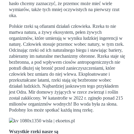
hasło chcemy zaznaczyć, że przemoc może mieć wiele
wymiarów, także tych mniej oczywistych na pierwszy rzut
oka.
Polskie rzeki są ofiarami działań człowieka. Rzeka to nie
martwa natura, a żywy ekosystem, pełen żywych
organizmów, które umierają w wyniku ludzkiej ingerencji w
naturę. Człowiek stosuje przemoc wobec natury, w tym rzek.
Odcinając rzeki od ich naturalnego biegu i stawiając bariery,
zabieramy im naturalne mechanizmy obronne. Rzeka staje się
bezbronna, a pod wpływem ciosów antropogenicznych nie
potrafi dłużej się bronić przed zanieczyszczeniami, które
człowiek bez umiaru do niej wlewa.​ Eksploatowane i
przekształcane latami, rzeki stają się bezbronne wobec
działań ludzkich. Najbardziej jaskrawym tego przykładem
jest Odra. Mir domowy żyjących w rzece zwierząt i roślin
został zakłócony. W katastrofie w 2022 r. zginęło ponad 215
milionów organizmów wodnych! Bo woda była za słona.
Podobny los może spotkać każdą inną rzekę.
Wszystkie rzeki nasze są