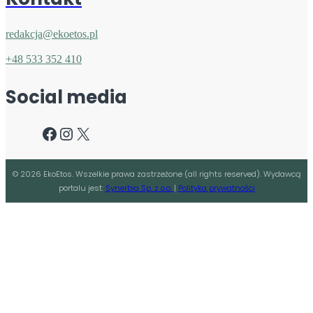
redakcja@ekoetos.pl
+48 533 352 410
Social media
Facebook
Instagram
X
©
2026
EkoEtos. Wszelkie prawa zastrzeżone (all rights reserved). Wydawcą
portalu jest:
Synerbia Sp. z o.o.
|
Polityka prywatności