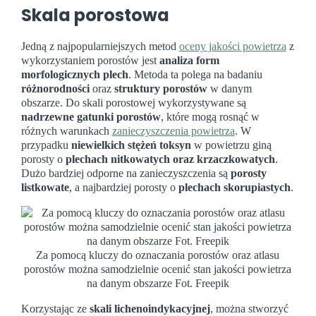
Skala porostowa
Jedną z najpopularniejszych metod
oceny jakości powietrza
z
wykorzystaniem porostów jest
analiza form
morfologicznych plech
. Metoda ta polega na badaniu
różnorodności
oraz
struktury porostów
w danym
obszarze. Do skali porostowej wykorzystywane są
nadrzewne gatunki porostów
, które mogą rosnąć w
różnych warunkach
zanieczyszczenia powietrza
. W
przypadku
niewielkich stężeń toksyn
w powietrzu giną
porosty o
plechach nitkowatych oraz krzaczkowatych
.
Dużo bardziej odporne na zanieczyszczenia są
porosty
listkowate
, a najbardziej porosty o
plechach skorupiastych
.
Za pomocą kluczy do oznaczania porostów oraz atlasu
porostów można samodzielnie ocenić stan jakości powietrza
na danym obszarze Fot. Freepik
Korzystając ze
skali lichenoindykacyjnej
, można stworzyć