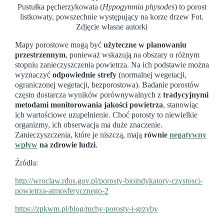
Pustułka pęcherzykowata (
Hypogymnia physodes
) to porost
listkowaty, powszechnie występujący na korze drzew Fot.
Zdjęcie własne autorki
Mapy porostowe mogą być
użyteczne w planowaniu
przestrzennym
, ponieważ wskazują na obszary o różnym
stopniu zanieczyszczenia powietrza. Na ich podstawie można
wyznaczyć
odpowiednie strefy
(normalnej wegetacji,
ograniczonej wegetacji, bezporostowa). Badanie porostów
często dostarcza wyników porównywalnych z
tradycyjnymi
metodami monitorowania jakości powietrza
, stanowiąc
ich wartościowe uzupełnienie. Choć porosty to niewielkie
organizmy, ich obserwacja ma duże znaczenie.
Zanieczyszczenia, które je niszczą, mają
równie
negatywny
wpływ
na zdrowie ludzi
.
Źródła:
http://wroclaw.rdos.gov.pl/porosty-bioindykatory-czystosci-
powietrza-atmosferycznego-2
https://zpkwm.pl/blog/mchy-porosty-i-grzyby