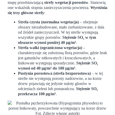
mapę przedstawiającą
strefy wegetacji porostów
. Stanowią
one wskaźnik stopnia zanieczyszczenia powietrza.
Wyróżnia
się trzy główne strefy
:
Strefa czysta (normalna wegetacja)
– obejmuje
obszary niezabudowane, mało zurbanizowane, z dala
od źródeł zanieczyszczeń. W tej strefie występują
wszystkie grupy porostów.
Stężenie SO₂ w tym
obszarze wynosi poniżej 40 µg/m³
.
Strefa walki (ograniczona wegetacja)
–
charakteryzuje się zubożoną florą porostów, gdzie brak
jest gatunków nitkowatych i krzaczkowatych, a
listkowate występują sporadycznie.
Stężenie SO₂
wynosi od 40 µg/m³ do 100 µg/m³
.
Pustynia porostowa (strefa bezporostowa)
– w tej
strefie nie występują porosty nadrzewne, a na korze
drzew pojawiają się jedynie naloty glonów w
odcieniach zieleni lub pomarańczu.
Stężenie SO₂
przekracza 100 µg/m³
.