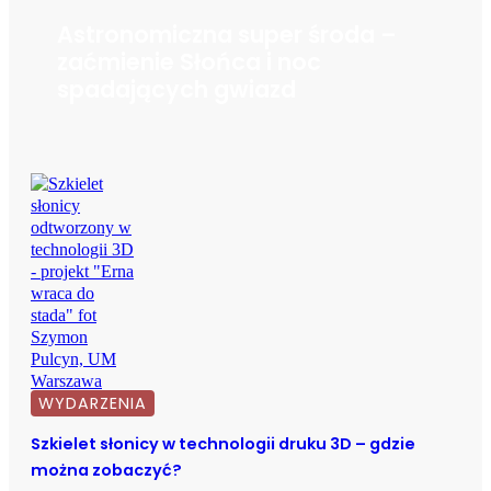
Astronomiczna super środa –
zaćmienie Słońca i noc
spadających gwiazd
WYDARZENIA
Szkielet słonicy w technologii druku 3D – gdzie
można zobaczyć?