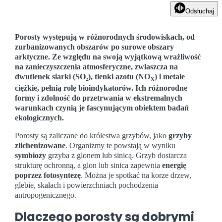
Odsłuchaj
Porosty występują w różnorodnych środowiskach, od
zurbanizowanych obszarów po surowe obszary
arktyczne. Ze względu na swoją wyjątkową wrażliwość
na zanieczyszczenia atmosferyczne, zwłaszcza na
dwutlenek siarki (SO₂), tlenki azotu (NO
) i metale
X
ciężkie, pełnią rolę bioindykatorów. Ich różnorodne
formy i zdolność do przetrwania w ekstremalnych
warunkach czynią je fascynującym obiektem badań
ekologicznych.
Porosty są zaliczane do królestwa grzybów, jako
grzyby
zlichenizowane
. Organizmy te powstają w wyniku
symbiozy
grzyba z glonem lub sinicą. Grzyb dostarcza
strukturę ochronną, a glon lub sinica zapewnia
energię
poprzez fotosyntezę
. Można je spotkać na korze drzew,
glebie, skałach i powierzchniach pochodzenia
antropogenicznego.
Dlaczego porosty są dobrymi