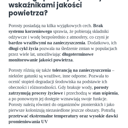
wskaźnikami jakości
powietrza?
Porosty posiadają na kilka wyjątkowych cech.
Brak
systemu korzeniowego
sprawia, że pobierają składniki
odżywcze i wodę bezpośrednio z atmosfery, co czyni je
bardzo wrażliwymi na zanieczyszczenia
. Dodatkowo, ich
długi cykl życia
pozwala na śledzenie zmian w populacjach
przez wiele lat, umożliwiając
długoterminowe
monitorowanie jakości powietrza
.
Porosty różnią się także
tolerancją na zanieczyszczenia
–
niektóre gatunki są wrażliwe, inne odporne. Pozwala to
ocenić stopień degradacji środowiska na podstawie ich
obecności i różnorodności. Gdy brakuje wody,
porosty
zatrzymują procesy życiowe
i przechodzą w
stan uśpienia
,
a po ponownym jej dostępie wznawiają swoje funkcje.
Porosty należą również do organizmów pionierskich i jako
pierwsze kolonizują niezasiedlone jeszcze obszary. Potrafią
przetrwać ekstremalne temperatury oraz wysokie dawki
promieniowania UV