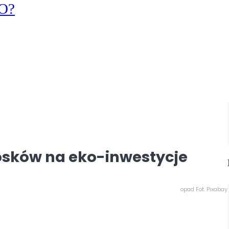
KO?
osków na eko-inwestycje
opad Fot. Pixabay