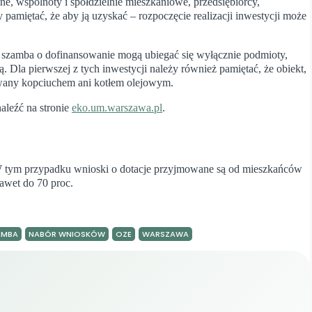
e, wspólnoty i spółdzielnie mieszkaniowe, przedsiębiorcy,
 pamiętać, że aby ją uzyskać – rozpoczęcie realizacji inwestycji może
i szamba o dofinansowanie mogą ubiegać się wyłącznie podmioty,
la pierwszej z tych inwestycji należy również pamiętać, że obiekt,
ewany kopciuchem ani kotłem olejowym.
aleźć na stronie
eko.um.warszawa.pl
.
 W tym przypadku wnioski o dotacje przyjmowane są od mieszkańców
awet do 70 proc.
AMBA
NABÓR WNIOSKÓW
OZE
WARSZAWA