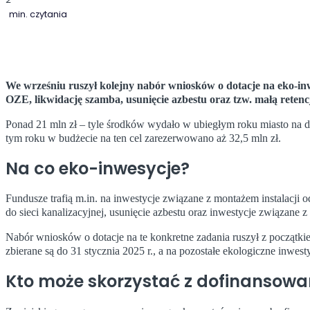
min. czytania
We wrześniu ruszył kolejny nabór wniosków o dotacje na eko-inw
OZE, likwidację szamba, usunięcie azbestu oraz tzw. małą retenc
Ponad 21 mln zł – tyle środków wydało w ubiegłym roku miasto na d
tym roku w budżecie na ten cel zarezerwowano aż 32,5 mln zł.
Na co eko-inwesycje?
Fundusze trafią m.in. na inwestycje związane z montażem instalacji 
do sieci kanalizacyjnej, usunięcie azbestu oraz inwestycje związa
Nabór wniosków o dotacje na te konkretne zadania ruszył z począt
zbierane są do 31 stycznia 2025 r., a na pozostałe ekologiczne inwest
Kto może skorzystać z dofinansowa