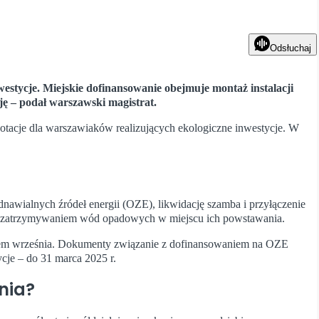
Odsłuchaj
estycje. Miejskie dofinansowanie obejmuje montaż instalacji
ję – podał warszawski magistrat.
otacje dla warszawiaków realizujących ekologiczne inwestycje. W
odnawialnych źródeł energii (OZE), likwidację szamba i przyłączenie
ne z zatrzymywaniem wód opadowych w miejscu ich powstawania.
kiem września. Dokumenty związanie z dofinansowaniem na OZE
ycje – do 31 marca 2025 r.
nia?