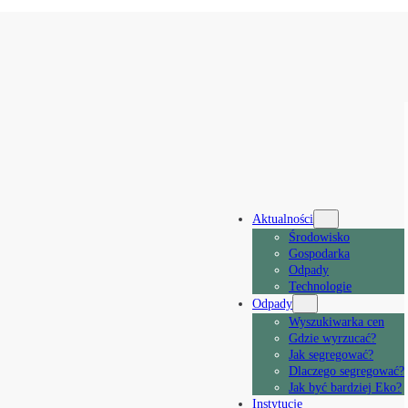
Aktualności
Środowisko
Gospodarka
Odpady
Technologie
Odpady
Wyszukiwarka cen
Gdzie wyrzucać?
Jak segregować?
Dlaczego segregować?
Jak być bardziej Eko?
Instytucje