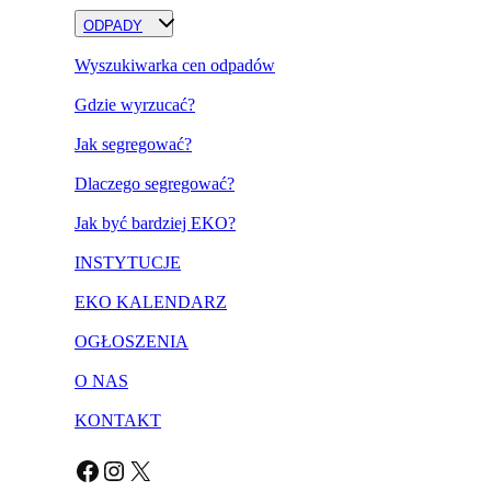
ODPADY
Wyszukiwarka cen odpadów
Gdzie wyrzucać?
Jak segregować?
Dlaczego segregować?
Jak być bardziej EKO?
INSTYTUCJE
EKO KALENDARZ
OGŁOSZENIA
O NAS
KONTAKT
Facebook
Instagram
X