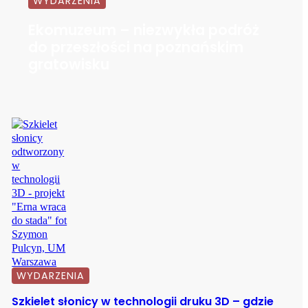
WYDARZENIA
Ekomuzeum – niezwykła podróż
do przeszłości na poznańskim
gratowisku
WYDARZENIA
Szkielet słonicy w technologii druku 3D – gdzie