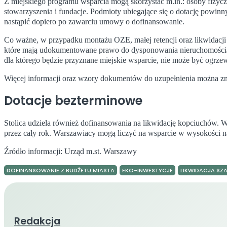
Z miejskiego programu wsparcia mogą skorzystać m.in.: osoby fizyczn
stowarzyszenia i fundacje. Podmioty ubiegające się o dotację powinny
nastąpić dopiero po zawarciu umowy o dofinansowanie.
Co ważne, w przypadku montażu OZE, małej retencji oraz likwidacj
które mają udokumentowane prawo do dysponowania nieruchomością. D
dla którego będzie przyznane miejskie wsparcie, nie może być ogrz
Więcej informacji oraz wzory dokumentów do uzupełnienia można zn
Dotacje bezterminowe
Stolica udziela również dofinansowania na likwidację kopciuchów.
przez cały rok. Warszawiacy mogą liczyć na wsparcie w wysokości n
Źródło informacji: Urząd m.st. Warszawy
DOFINANSOWANIE Z BUDŻETU MIASTA
EKO-INWESTYCJE
LIKWIDACJA SZ
Redakcja