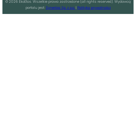
©
2026
EkoEtos. Wszelkie prawa zastrzeżone (all rights reserved). Wydawcą
portalu jest:
Synerbia Sp. z o.o.
|
Polityka prywatności