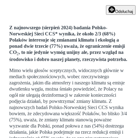
Odsłuchaj
Z najnowszego (sierpień 2024) badania Polsko-
Norweskiej Sieci CCS* wynika, że około 2/3 (68%)
Polaków interesuje się zmianami klimatu i ekologią a
ponad dwie trzecie (77%) uważa, że ograniczenie emisji
CO
, to nie jedynie wymóg unijny ale, przez wzgląd na
2
środowisko i dobro naszej planety, rzeczywista potrzeba.
Mimo wielu głosów sceptycznych, widocznych głównie w
mediach społecznościowych, wobec rzeczywistego
zagrożenia, jakim dla atmosfery i naszego klimatu są emisje
dwutlenku węgla, można śmiało powiedzieć, że Polacy na
ogół nie ulegają dezinformacji w zakresie konieczności
podjęcia działań, by powstrzymać zmiany klimatu. Z
najnowszych badań Polsko-Norweskiej Sieci CCS wynika
bowiem, że zdecydowana większość Polaków, bo blisko 3/4
(75%), uważa, że zmiany klimatu stanowią poważne
wyzwanie dla Polski, ponad połowa z nas (54%) dostrzega
działania, jakie Polska podejmuje na rzecz redukcji emisji i