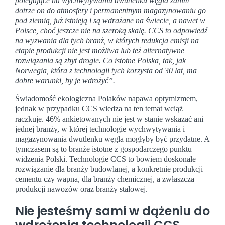
polegające na wychwytywaniu dwutlenku węgla zanim
dotrze on do atmosfery i permanentnym magazynowaniu go
pod ziemią, już istnieją i są wdrażane na świecie, a nawet w
Polsce, choć jeszcze nie na szeroką skalę. CCS to odpowiedź
na wyzwania dla tych branż, w których redukcja emisji na
etapie produkcji nie jest możliwa lub też alternatywne
rozwiązania są zbyt drogie. Co istotne Polska, tak, jak
Norwegia, która z technologii tych korzysta od 30 lat, ma
dobre warunki, by je wdrożyć”.
Świadomość ekologiczna Polaków napawa optymizmem,
jednak w przypadku CCS wiedza na ten temat wciąż
raczkuje. 46% ankietowanych nie jest w stanie wskazać ani
jednej branży, w której technologie wychwytywania i
magazynowania dwutlenku węgla mogłyby być przydatne. A
tymczasem są to branże istotne z gospodarczego punktu
widzenia Polski. Technologie CCS to bowiem doskonałe
rozwiązanie dla branży budowlanej, a konkretnie produkcji
cementu czy wapna, dla branży chemicznej, a zwłaszcza
produkcji nawozów oraz branży stalowej.
Nie jesteśmy sami w dążeniu do