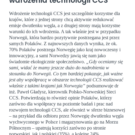
wdrożenia technologii CCS
Wdrożenie technologii CCS jest szczególnie korzystne dla
krajów, które z jednej strony chcą aktywnie redukować
emisje dwutlenku węgla, a z drugiej strony mają korzystne
warunki do ich wdrożenia. A tak właśnie jest w przypadku
Norwegii, która bardzo pozytywnie postrzegana jest przez
samych Polaków. Z najnowszych danych wynika, że ok.
70% Polaków postrzega Norwegię jako kraj nowoczesny i
innowacyjny, a sami Norwedzy jawią się nam jako
świadomie ekologicznie społeczeństwo.
„Gdy oceniamy się
sami, widać że mamy jeszcze dużo do nadrobienia w
stosunku do Norwegii. Co tym bardziej pokazuje, jak ważne
jest aby współpracę w obszarze technologii CCS realizować
właśnie z takimi krajami jak Norwegia”
podsumowuje dr
inż. Paweł Gładysz, kierownik Polsko-Norweskiej Sieci
CCS. Potwierdzają to również opinie Polaków, którzy
zarówno dla współpracy na poziomie badań i prac nad
rozwojem technologii CCS, ale również w sferze biznesowej
– na przykład dla odbioru przez Norwegię dwutlenku węgla
wychwyconego w Polsce i magazynowania go na Morzu
Północnym – upatrują korzyści zarówno po stronie
norweskiej, jak i polskiej (35%), a kolejne 24%