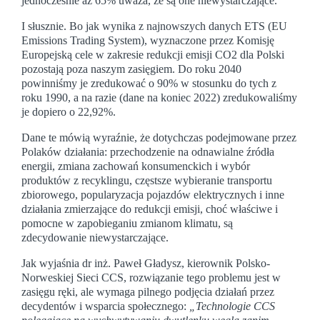
jednocześnie aż 65% uważa, że są one niewystarczające.
I słusznie. Bo jak wynika z najnowszych danych ETS (EU
Emissions Trading System), wyznaczone przez Komisję
Europejską cele w zakresie redukcji emisji CO2 dla Polski
pozostają poza naszym zasięgiem. Do roku 2040
powinniśmy je zredukować o 90% w stosunku do tych z
roku 1990, a na razie (dane na koniec 2022) zredukowaliśmy
je dopiero o 22,92%.
Dane te mówią wyraźnie, że dotychczas podejmowane przez
Polaków działania: przechodzenie na odnawialne źródła
energii, zmiana zachowań konsumenckich i wybór
produktów z recyklingu, częstsze wybieranie transportu
zbiorowego, popularyzacja pojazdów elektrycznych i inne
działania zmierzające do redukcji emisji, choć właściwe i
pomocne w zapobieganiu zmianom klimatu, są
zdecydowanie niewystarczające.
Jak wyjaśnia dr inż. Paweł Gładysz, kierownik Polsko-
Norweskiej Sieci CCS, rozwiązanie tego problemu jest w
zasięgu ręki, ale wymaga pilnego podjęcia działań przez
decydentów i wsparcia społecznego:
„Technologie CCS