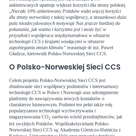
ankietowanych upatruje większe korzyści dla strony polskiej.
„
Niecałe 10% ankietowany Polaków widzi więcej korzyści
dla strony norweskiej z takiej współpracy, a stosunkowo duża
pula niezdecydowanych motywuje Nas jeszcze bardziej do
pokazania, jak ważna i korzystna jest i może być w
przyszłości współpraca międzynarodowa w obszarze
technologii CCS z krajami wiodącymi w obszarze
zapobiegania zmian klimatu”
reasumuje dr inż. Paweł
Gładysz, kierownik Polsko-Norweskiej Sieci CCS.
O Polsko-Norweskiej Sieci CCS
Celem projektu Polsko-Norweskiej Sieci CCS jest
zbudowanie sieci współpracy podmiotów i interesariuszy
technologii CCS w Polsce i Norwegii oraz udostępnienie
platformy do nawiązywania nowych kontaktów o
charakterze biznesowym. Podmiot ten pełni także rolę
popularyzatora technologii wychwytywania i
magazynowania CO
zarówno wśród przedsiębiorców, jak
2
też zwykłych Polaków. Współzałożycielami Polsko-
Norweskiej Sieci CCS są: Akademia Górniczo-Hutnicza z
Krakowa, Uniwersytet w Oslo oraz norweska fundacja