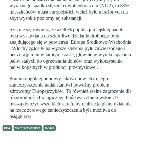
wyraźnego spadku stężenia dwutlenku azotu (NO2), to 89%
mieszkańców miast europejskich wciąż było narażonych na
zbyt wysokie poziomy tej substancji.
Szacuje się również, że aż 96% populacji miejskiej nadal
była wystawiana na szkodliwe działanie drobnego pyłu
znajdującego się w powietrzu. Europa Środkowo-Wschodnia
i Włochy zgłosiły najwyższe stężenia pyłu zawieszonego i
benzo[a]pirenu w tamtym czasie, głównie w wyniku spalania
paliw stałych do ogrzewania domów oraz wykorzystania
paliw kopalnych w produkcji przemysłowej.
Pomimo ogólnej poprawy jakości powietrza, jego
zanieczyszczenie nadal stanowi poważny problem
zdrowotny Europejczyków. To również realne zagrożenie dla
różnorodności biologicznej. Państwa członkowskie UE
muszą dołożyć wszelkich starań, by realizacja planu działania
na rzecz zerowego zanieczyszczenia była możliwa do
osiągnięcia.
EEA
ŚRODOWISKO
WHO