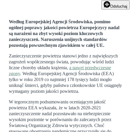
Odsłuchaj
Według Europejskiej Agencji Środowiska, pomimo
ogólnej poprawy jakości powietrza Europejczycy nadal
są narażeni na zbyt wysoki poziom kluczowych
zanieczyszczeń. Naruszenia unijnych standardów
pozostają powszechnym zjawiskiem w całej UE.
Zanieczyszczenie powietrza stanowi jedno z największych
zagrożeń współczesnego świata, powodując wśród ludzi
liczne choroby układu krążenia,
a nawet przedwczesne
zgony
. Według Europejskiej Agencji Środowiska (EEA)
tylko w roku 2019 co najmniej 178 tysięcy ludzi mogło
uniknąć śmierci, gdyby państwa członkowskie UE osiągnęły
wymagany poziom jakości powietrza.
W tegorocznym podsumowaniu oceniającym jakość
powietrza EEA wykazała, że w latach 2020-2021
zanieczyszczenie nadal pozostawało na niebezpiecznie
wysokim poziomie w porównaniu do zalecanych przez
Światową Organizację Zdrowia wytycznych. Choć
stosowane obostrzenia pandemiczne przyczyniły się do