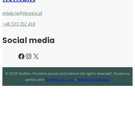
redakcja@ekoetos.pl
+48 533 352 410
Social media
Facebook
Instagram
X
©
2026
EkoEtos. Wszelkie prawa zastrzeżone (all rights reserved). Wydawcą
portalu jest:
Synerbia Sp. z o.o.
|
Polityka prywatności