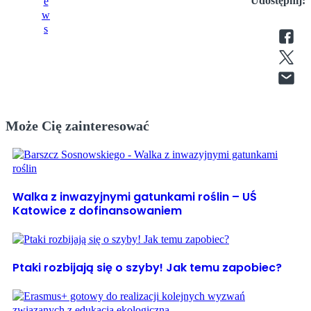
Udostępnij:
Może Cię zainteresować
Walka z inwazyjnymi gatunkami roślin – UŚ
Katowice z dofinansowaniem
Ptaki rozbijają się o szyby! Jak temu zapobiec?