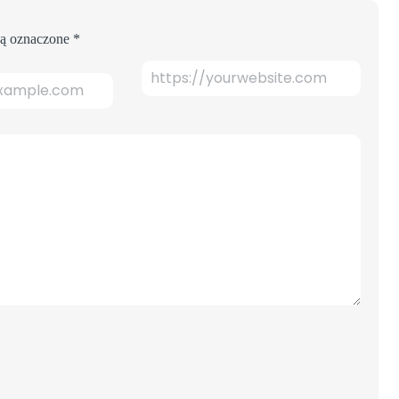
ą oznaczone
*