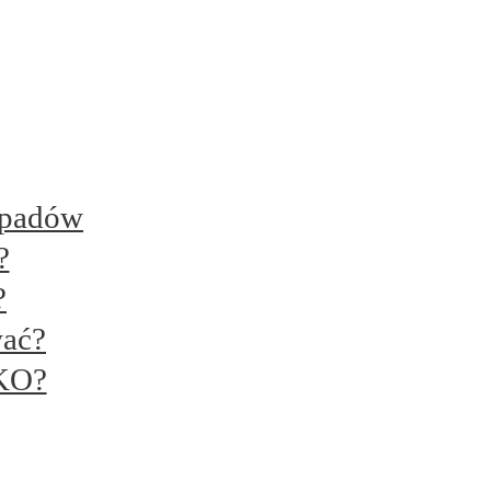
dpadów
?
?
wać?
EKO?