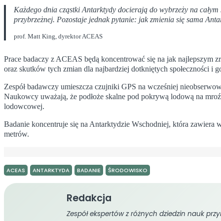
Każdego dnia cząstki Antarktydy docierają do wybrzeży na całym 
przybrzeżnej. Pozostaje jednak pytanie: jak zmienia się sama Antar
prof. Matt King, dyrektor ACEAS
Prace badaczy z ACEAS będą koncentrować się na jak najlepszym z
oraz skutków tych zmian dla najbardziej dotkniętych społeczności i
Zespół badawczy umieszcza czujniki GPS na wcześniej nieobserwowa
Naukowcy uważają, że podłoże skalne pod pokrywą lodową na mroźny
lodowcowej.
Badanie koncentruje się na Antarktydzie Wschodniej, która zawiera 
metrów.
ACEAS
ANTARKTYDA
BADANIE
ŚRODOWISKO
Redakcja
Zespół ekspertów z różnych dziedzin nauk przyr