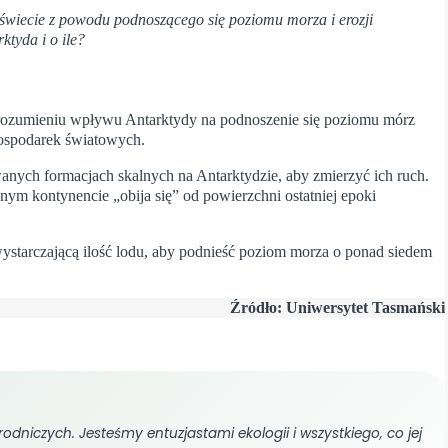
świecie z powodu podnoszącego się poziomu morza i erozji
ktyda i o ile?
rozumieniu wpływu Antarktydy na podnoszenie się poziomu mórz
 gospodarek światowych.
nych formacjach skalnych na Antarktydzie, aby zmierzyć ich ruch.
m kontynencie „obija się” od powierzchni ostatniej epoki
wystarczającą ilość lodu, aby podnieść poziom morza o ponad siedem
Źródło: Uniwersytet Tasmański
odniczych. Jesteśmy entuzjastami ekologii i wszystkiego, co jej