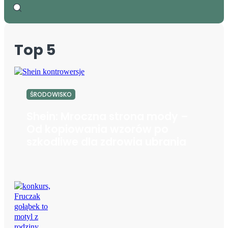
Top 5
ŚRODOWISKO
Shein: Mroczna strona mody –
Od kopiowania wzorów po
szkodliwe dla zdrowia ubrania