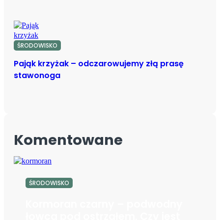
ŚRODOWISKO
Pająk krzyżak – odczarowujemy złą prasę
stawonoga
Komentowane
ŚRODOWISKO
Kormoran czarny – podwodny
łowca pod ostrzałem. Czy jest