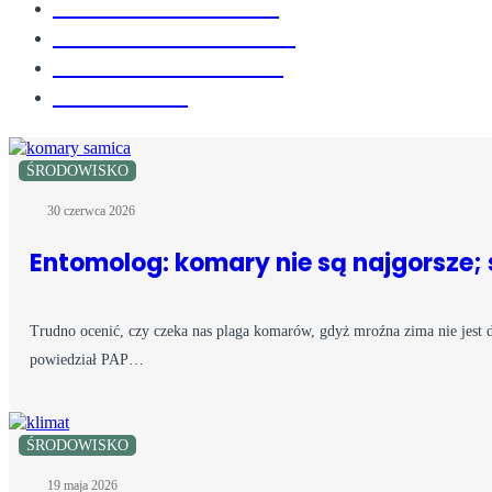
ŚRODOWISKO
TECHNOLOGIE
GOSPODARKA
ODPADY
ŚRODOWISKO
30 czerwca 2026
Entomolog: komary nie są najgorsze; 
Trudno ocenić, czy czeka nas plaga komarów, gdyż mroźna zima nie jest dl
powiedział PAP…
ŚRODOWISKO
19 maja 2026