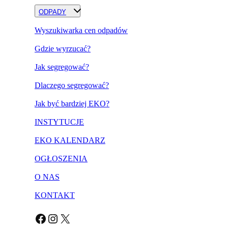
ODPADY
Wyszukiwarka cen odpadów
Gdzie wyrzucać?
Jak segregować?
Dlaczego segregować?
Jak być bardziej EKO?
INSTYTUCJE
EKO KALENDARZ
OGŁOSZENIA
O NAS
KONTAKT
Facebook
Instagram
X