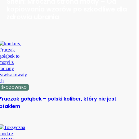
Shein: Mroczna strona mody – Od
kopiowania wzorów po szkodliwe dla
zdrowia ubrania
ŚRODOWISKO
Fruczak gołąbek – polski koliber, który nie jest
ptakiem