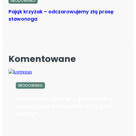
ŚRODOWISKO
Pająk krzyżak – odczarowujemy złą prasę
stawonoga
Komentowane
ŚRODOWISKO
Kormoran czarny – podwodny
łowca pod ostrzałem. Czy jest
winny?