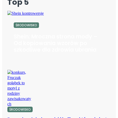
Top 5
ŚRODOWISKO
Shein: Mroczna strona mody –
Od kopiowania wzorów po
szkodliwe dla zdrowia ubrania
ŚRODOWISKO